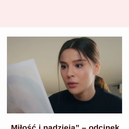
„Miłość i nadzieja” – odcinek