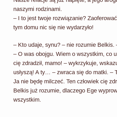
naszymi rodzinami.
– I to jest twoje rozwiązanie? Zaoferow
tym domu nic się nie wydarzyło!
– Kto udaje, synu? – nie rozumie Belkis
– O was obojgu. Wiem o wszystkim, co u
cię zdradził, mamo! – wykrzykuje, wskaz
usłyszą! A ty… – zwraca się do matki. – T
Ja nie będę milczeć. Ten człowiek cię zdr
Belkis już rozumie, dlaczego Ege wyprow
wszystkim.