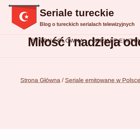
Przejdź
Seriale tureckie
do
Blog o tureckich serialach telewizyjnych
treści
Miłość i nadzieja od
STRONA GŁÓWNA
SERIALE EMIT
Strona Główna
/
Seriale emitowane w Polsc