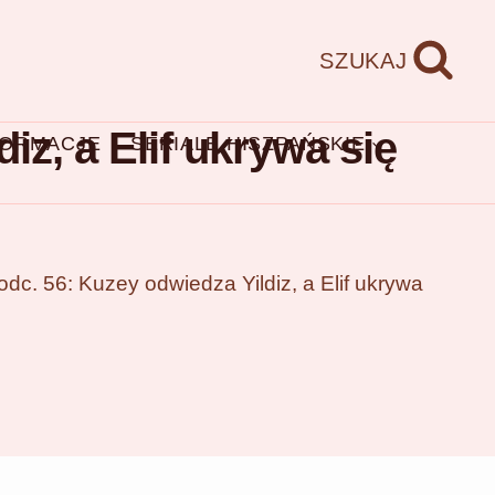
SZUKAJ
iz, a Elif ukrywa się
FORMACJE
SERIALE HISZPAŃSKIE
 odc. 56: Kuzey odwiedza Yildiz, a Elif ukrywa