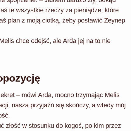
łaś te wszystkie rzeczy za pieniądze, które
aś plan z moją ciotką, żeby postawić Zeynep
elis chce odejść, ale Arda jej na to nie
opozycję
sekret – mówi Arda, mocno trzymając Melis
uacji, nasza przyjaźń się skończy, a wtedy mój
ość.
ć złość w stosunku do kogoś, po kim przez