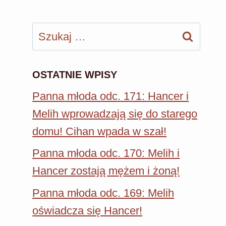
Szukaj:
OSTATNIE WPISY
Panna młoda odc. 171: Hancer i
Melih wprowadzają się do starego
domu! Cihan wpada w szał!
Panna młoda odc. 170: Melih i
Hancer zostają mężem i żoną!
Panna młoda odc. 169: Melih
oświadcza się Hancer!