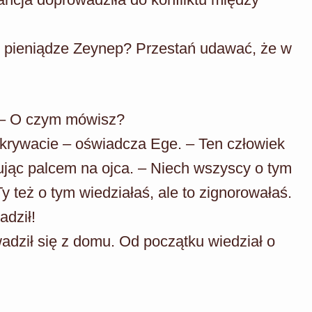
ać pieniądze Zeynep? Przestań udawać, że w
. – O czym mówisz?
krywacie – oświadcza Ege. – Ten człowiek
ując palcem na ojca. – Niech wszyscy o tym
y też o tym wiedziałaś, ale to zignorowałaś.
adził!
adził się z domu. Od początku wiedział o