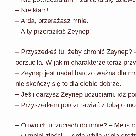
– Nie kłam!
– Arda, przerażasz mnie.
– A ty przeraziłaś Zeynep!
– Przyszedłeś tu, żeby chronić Zeynep? – 
odrzuciła. W jakim charakterze teraz prz
– Zeynep jest nadal bardzo ważna dla mni
nie skończy się to dla ciebie dobrze.
– Jeśli darzysz Zeynep uczuciami, idź po
– Przyszedłem porozmawiać z tobą o moi
– O twoich uczuciach do mnie? – Melis r
– O mojej złości. – Arda wbija w nią groź