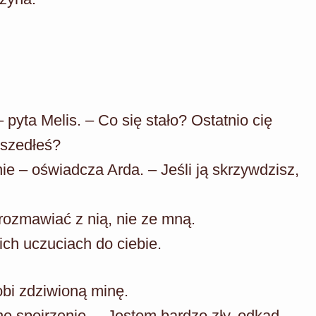
pyta Melis. – Co się stało? Ostatnio cię
yszedłeś?
e – oświadcza Arda. – Jeśli ją skrzywdzisz,
rozmawiać z nią, nie ze mną.
ch uczuciach do ciebie.
obi zdziwioną minę.
ne spojrzenie. – Jestem bardzo zły, odkąd