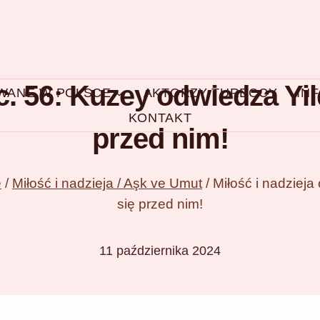
c. 56: Kuzey odwiedza Yild
OWANE W POLSCE
AKTORZY TURECCY
IN
KONTAKT
przed nim!
e
/
Miłość i nadzieja / Aşk ve Umut
/
Miłość i nadzieja
się przed nim!
11 października 2024