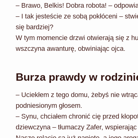
– Brawo, Belkis! Dobra robota! – odpowia
– I tak jesteście ze sobą pokłóceni – stwie
się bardziej?
W tym momencie drzwi otwierają się z h
wszczyna awanturę, obwiniając ojca.
Burza prawdy w rodzini
– Uciekłem z tego domu, żebyś nie wtrą
podniesionym głosem.
– Synu, chciałem chronić cię przed kłopo
dziewczyna – tłumaczy Zafer, wspierając
Nasze relacje są już napięte, a jego aro