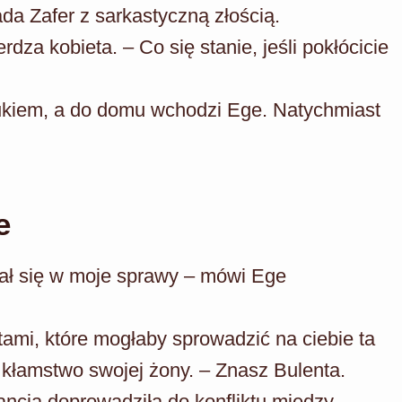
da Zafer z sarkastyczną złością.
rdza kobieta. – Co się stanie, jeśli pokłócicie
ukiem, a do domu wchodzi Ege. Natychmiast
e
cał się w moje sprawy – mówi Ege
tami, które mogłaby sprowadzić na ciebie ta
 kłamstwo swojej żony. – Znasz Bulenta.
gancja doprowadziła do konfliktu między