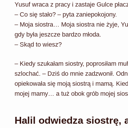
Yusuf wraca z pracy i zastaje Gulce płac
– Co się stało? – pyta zaniepokojony.
– Moja siostra… Moja siostra nie żyje, 
gdy była jeszcze bardzo młoda.
– Skąd to wiesz?
– Kiedy szukałam siostry, poprosiłam muh
szlochać. – Dziś do mnie zadzwonił. Odna
opiekowała się moją siostrą i mamą. Ki
mojej mamy… a tuż obok grób mojej sio
Halil odwiedza siostrę,