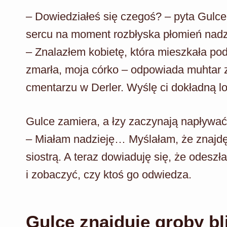
– Dowiedziałeś się czegoś? – pyta Gulce
sercu na moment rozbłyska płomień nadzie
– Znalazłem kobietę, która mieszkała po
zmarła, moja córko – odpowiada muhtar
cmentarzu w Derler. Wyślę ci dokładną lok
Gulce zamiera, a łzy zaczynają napływać 
– Miałam nadzieję… Myślałam, że znajdę
siostrą. A teraz dowiaduję się, że odesz
i zobaczyć, czy ktoś go odwiedza.
Gulce znajduje groby bli