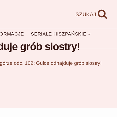
SZUKAJ
FORMACJE
SERIALE HISZPAŃSKIE
uje grób siostry!
rze odc. 102: Gulce odnajduje grób siostry!