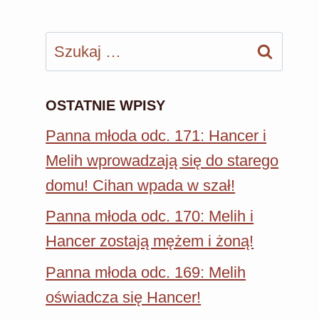
Szukaj:
OSTATNIE WPISY
Panna młoda odc. 171: Hancer i
Melih wprowadzają się do starego
domu! Cihan wpada w szał!
Panna młoda odc. 170: Melih i
Hancer zostają mężem i żoną!
Panna młoda odc. 169: Melih
oświadcza się Hancer!