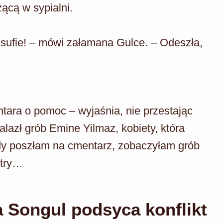
zącą w sypialni.
Yusufie! – mówi załamana Gulce. – Odeszła,
tara o pomoc – wyjaśnia, nie przestając
lazł grób Emine Yilmaz, kobiety, która
edy poszłam na cmentarz, zobaczyłam grób
stry…
 a Songul podsyca konflikt