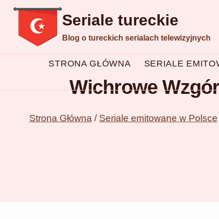
Przejdź
Seriale tureckie
do
Blog o tureckich serialach telewizyjnych
treści
STRONA GŁÓWNA
SERIALE EMIT
Wichrowe Wzgórze
Strona Główna
/
Seriale emitowane w Polsce