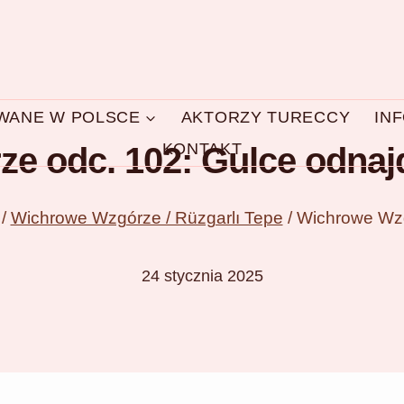
OWANE W POLSCE
AKTORZY TURECCY
IN
KONTAKT
 odc. 102: Gulce odnajd
/
Wichrowe Wzgórze / Rüzgarlı Tepe
/
Wichrowe Wzgó
24 stycznia 2025