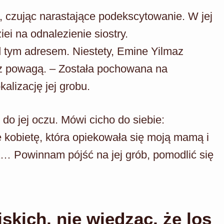
, czując narastające podekscytowanie. W jej
i na odnalezienie siostry.
d tym adresem. Niestety, Emine Yilmaz
 z powagą. – Została pochowana na
alizację jej grobu.
do jej oczu. Mówi cicho do siebie:
 kobietę, która opiekowała się moją mamą i
ła… Powinnam pójść na jej grób, pomodlić się
skich, nie wiedząc, że los