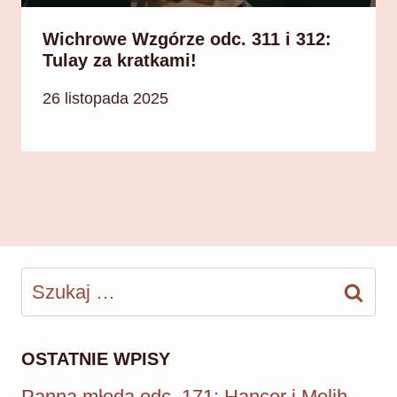
Wichrowe Wzgórze odc. 311 i 312:
Tulay za kratkami!
26 listopada 2025
Szukaj:
OSTATNIE WPISY
Panna młoda odc. 171: Hancer i Melih