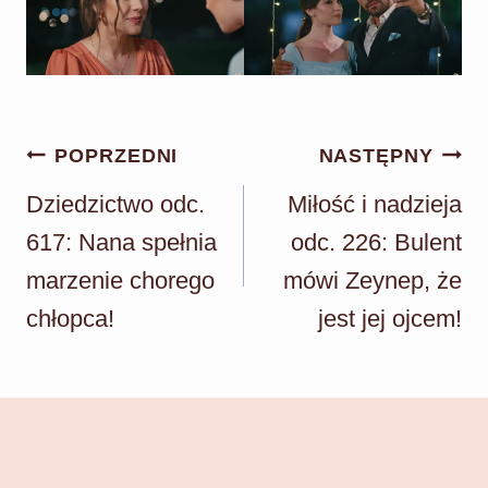
Nawigacja
POPRZEDNI
NASTĘPNY
wpisu
Dziedzictwo odc.
Miłość i nadzieja
617: Nana spełnia
odc. 226: Bulent
marzenie chorego
mówi Zeynep, że
chłopca!
jest jej ojcem!