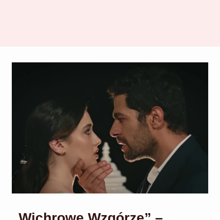
„Wichrowe Wzgórze” –