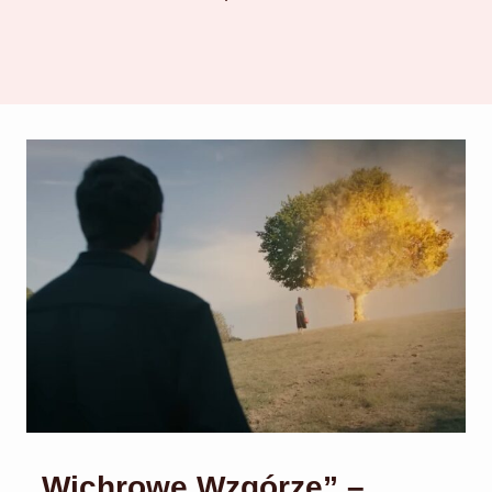
„Wichrowe Wzgórze” –