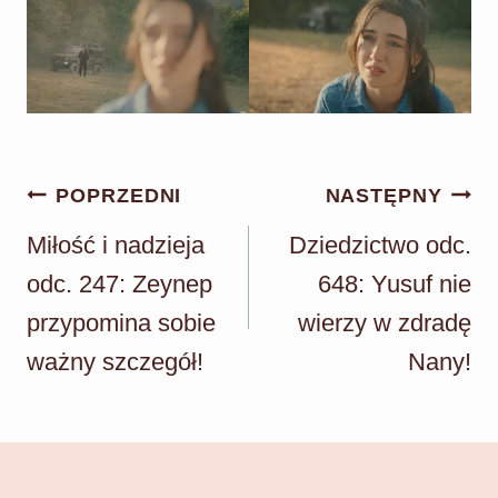
Nawigacja
POPRZEDNI
NASTĘPNY
wpisu
Miłość i nadzieja
Dziedzictwo odc.
odc. 247: Zeynep
648: Yusuf nie
przypomina sobie
wierzy w zdradę
ważny szczegół!
Nany!