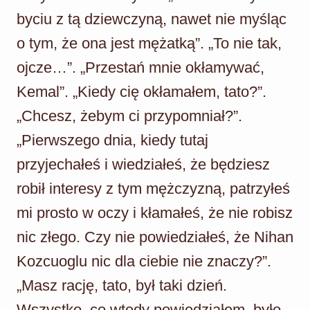
byciu z tą dziewczyną, nawet nie myśląc
o tym, że ona jest mężatką”. „To nie tak,
ojcze…”. „Przestań mnie okłamywać,
Kemal”. „Kiedy cię okłamałem, tato?”.
„Chcesz, żebym ci przypomniał?”.
„Pierwszego dnia, kiedy tutaj
przyjechałeś i wiedziałeś, że będziesz
robił interesy z tym mężczyzną, patrzyłeś
mi prosto w oczy i kłamałeś, że nie robisz
nic złego. Czy nie powiedziałeś, że Nihan
Kozcuoglu nic dla ciebie nie znaczy?”.
„Masz rację, tato, był taki dzień.
Wszystko, co wtedy powiedziałem, było