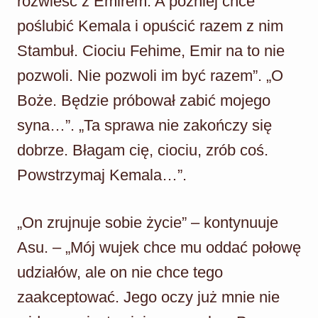
rozwieść z Emirem. A później chce
poślubić Kemala i opuścić razem z nim
Stambuł. Ciociu Fehime, Emir na to nie
pozwoli. Nie pozwoli im być razem”. „O
Boże. Będzie próbował zabić mojego
syna…”. „Ta sprawa nie zakończy się
dobrze. Błagam cię, ciociu, zrób coś.
Powstrzymaj Kemala…”.
„On zrujnuje sobie życie” – kontynuuje
Asu. – „Mój wujek chce mu oddać połowę
udziałów, ale on nie chce tego
zaakceptować. Jego oczy już mnie nie