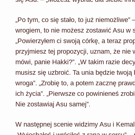
„Po tym, co się stało, to już niemożliwe”
wrogiem, to nie możesz zostawić Asu w s
„Powierzyłem ci swoją córkę, a teraz pro
przyjmiesz tej propozycji, uznam, że nie
mówi, panie Hakki?”. „W takim razie decy
musisz się uzbroić. Ta unia będzie twoją
wroga”. „Zrobię to, a potem zacznę praw
ich życia”. „Pierwsze co powinieneś zrob
Nie zostawiaj Asu samej”.
W następnej scenie widzimy Asu i Kemal
„Wyjechałeś i wróciłeś z raną w sercu” –