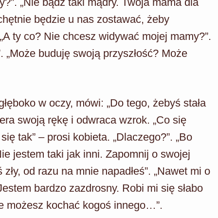
y?”. „Nie bądź taki mądry. Twoja mama dla
chętnie będzie u nas zostawać, żeby
. „A ty co? Nie chcesz widywać mojej mamy?”.
e”. „Może buduję swoją przyszłość? Może
j głęboko w oczy, mówi: „Do tego, żebyś stała
era swoją rękę i odwraca wzrok. „Co się
ię tak” – prosi kobieta. „Dlaczego?”. „Bo
Nie jestem taki jak inni. Zapomnij o swojej
ś zły, od razu na mnie napadłeś”. „Nawet mi o
Jestem bardzo zazdrosny. Robi mi się słabo
że możesz kochać kogoś innego…”.