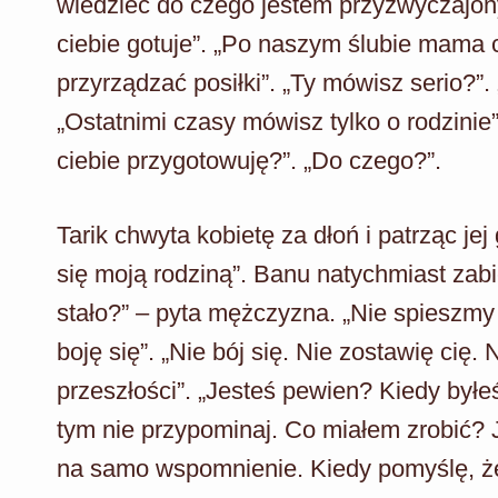
wiedzieć do czego jestem przyzwyczajon
ciebie gotuje”. „Po naszym ślubie mama 
przyrządzać posiłki”. „Ty mówisz serio?”
„Ostatnimi czasy mówisz tylko o rodzini
ciebie przygotowuję?”. „Do czego?”.
Tarik chwyta kobietę za dłoń i patrząc je
się moją rodziną”. Banu natychmiast zabi
stało?” – pyta mężczyzna. „Nie spieszmy s
boję się”. „Nie bój się. Nie zostawię cię. 
przeszłości”. „Jesteś pewien? Kiedy byłe
tym nie przypominaj. Co miałem zrobić? 
na samo wspomnienie. Kiedy pomyślę, 