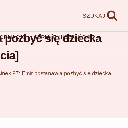
SZUKAJ
 pozbyć się dziecka
FORMACJE
SERIALE HISZPAŃSKIE
cia]
inek 97: Emir postanawia pozbyć się dziecka