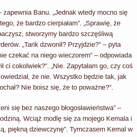
” – zapewnia Banu. „Jednak wtedy mocno się
ego, że bardzo cierpiałam”. „Sprawię, że
baczysz, stworzymy bardzo szczęśliwą
derów. „Tarik dzwonił? Przyjdzie?” – pyta
nie czekać na niego wieczorem” – odpowiada
 ci cokolwiek?”. „Nie. Zapytałam go, czy coś
wiedział, że nie. Wszystko będzie tak, jak
ochał? Nie boisz się, że to poważne?”.
eni się bez naszego błogosławieństwa” –
rodziną. Wciąż modlę się za mojego Kemala i
ącą, piękną dziewczynę”. Tymczasem Kemal w