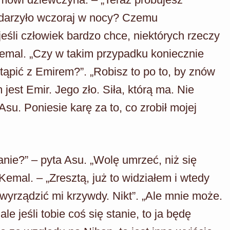
ydarzyło wczoraj w nocy? Czemu
jeśli człowiek bardzo chce, niektórych rzeczy
Kemal. „Czy w takim przypadku koniecznie
tąpić z Emirem?”. „Robisz to po to, by znów
est Emir. Jego zło. Siła, którą ma. Nie
su. Poniesie karę za to, co zrobił mojej
tanie?” – pyta Asu. „Wolę umrzeć, niż się
emal. – „Zresztą, już to widziałem i wtedy
wyrządzić mi krzywdy. Nikt”. „Ale mnie może.
e jeśli tobie coś się stanie, to ja będę