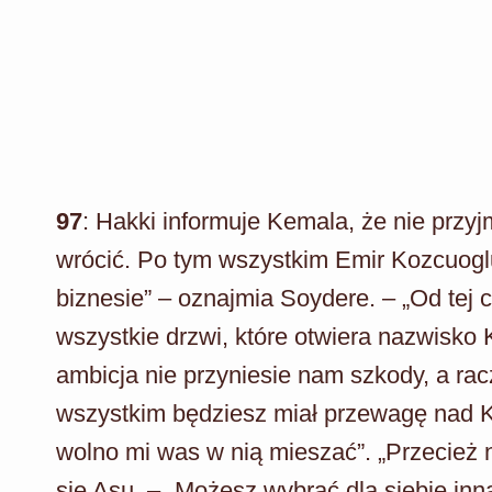
97
: Hakki informuje Kemala, że nie przy
wrócić. Po tym wszystkim Emir Kozcuogl
biznesie” – oznajmia Soydere. – „Od tej 
wszystkie drzwi, które otwiera nazwisko 
ambicja nie przyniesie nam szkody, a racz
wszystkim będziesz miał przewagę nad Ko
wolno mi was w nią mieszać”. „Przecież 
się Asu. – „Możesz wybrać dla siebie inną