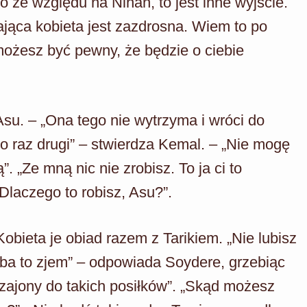
ko ze względu na Nihan, to jest inne wyjście.
ająca kobieta jest zazdrosna. Wiem to po
możesz być pewny, że będzie o ciebie
su. – „Ona tego nie wytrzyma i wróci do
po raz drugi” – stwierdza Kemal. – „Nie mogę
. „Ze mną nic nie zrobisz. To ja ci to
Dlaczego to robisz, Asu?”.
obieta je obiad razem z Tarikiem. „Nie lubisz
zeba to zjem” – odpowiada Soydere, grzebiąc
czajony do takich posiłków”. „Skąd możesz