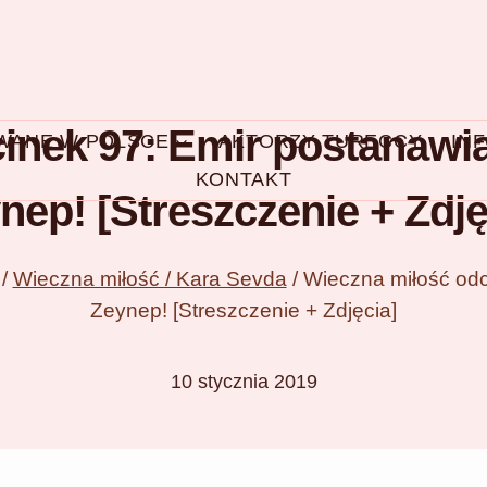
inek 97: Emir postanawia
OWANE W POLSCE
AKTORZY TURECCY
IN
KONTAKT
nep! [Streszczenie + Zdję
/
Wieczna miłość / Kara Sevda
/
Wieczna miłość odc
Zeynep! [Streszczenie + Zdjęcia]
10 stycznia 2019