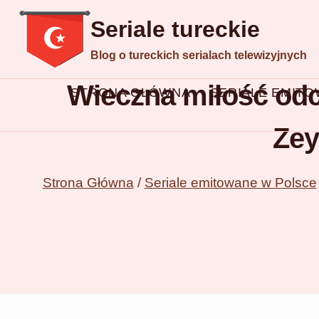
Przejdź
Seriale tureckie
do
Blog o tureckich serialach telewizyjnych
treści
Wieczna miłość odc
STRONA GŁÓWNA
SERIALE EMIT
Zey
Strona Główna
/
Seriale emitowane w Polsce