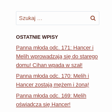
Szukaj:
OSTATNIE WPISY
Panna młoda odc. 171: Hancer i
Melih wprowadzają się do starego
domu! Cihan wpada w szał!
Panna młoda odc. 170: Melih i
Hancer zostają mężem i żoną!
Panna młoda odc. 169: Melih
oświadcza się Hancer!