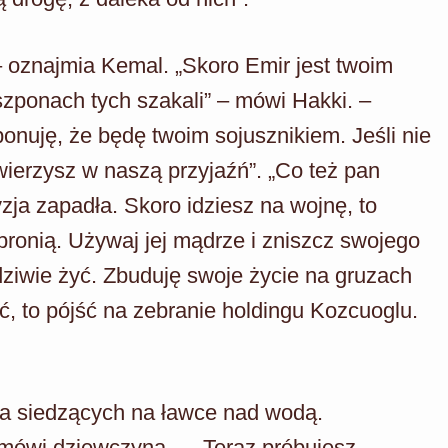
 – oznajmia Kemal. „Skoro Emir jest twoim
zponach tych szakali” – mówi Hakki. –
ponuję, że będę twoim sojusznikiem. Jeśli nie
 wierzysz w naszą przyjaźń”. „Co też pan
zja zapadła. Skoro idziesz na wojnę, to
 bronią. Używaj jej mądrze i zniszcz swojego
dziwie żyć. Zbuduję swoje życie na gruzach
ić, to pójść na zebranie holdingu Kozcuoglu.
a siedzących na ławce nad wodą.
 mówi dziewczyna. – „Teraz próbujesz