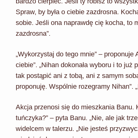
bardzo cierpieć. Jeśli ty robisz to wszyst
Spraw, by była o ciebie zazdrosna. Koch
sobie. Jeśli ona naprawdę cię kocha, to 
zazdrosna”.
„Wykorzystaj do tego mnie” – proponuje A
ciebie”. „Nihan dokonała wyboru i to już 
tak postąpić ani z tobą, ani z samym sobą”
proponuję. Wspólnie rozegramy Nihan”. „
Akcja przenosi się do mieszkania Banu. K
tuńczyka?” – pyta Banu. „Nie, ale jak tr
widelcem w talerzu. „Nie jesteś przyzwy