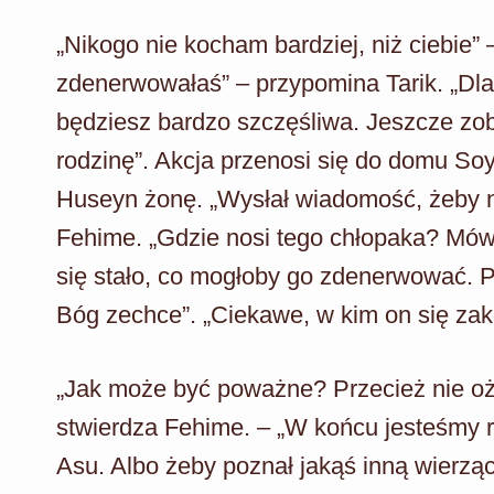
„Nikogo nie kocham bardziej, niż ciebie
zdenerwowałaś” – przypomina Tarik. „Dlat
będziesz bardzo szczęśliwa. Jeszcze zo
rodzinę”. Akcja przenosi się do domu Soy
Huseyn żonę. „Wysłał wiadomość, żeby 
Fehime. „Gdzie nosi tego chłopaka? Mówił
się stało, co mogłoby go zdenerwować. Po
Bóg zechce”. „Ciekawe, w kim on się zak
„Jak może być poważne? Przecież nie oż
stwierdza Fehime. – „W końcu jesteśmy 
Asu. Albo żeby poznał jakąś inną wierz