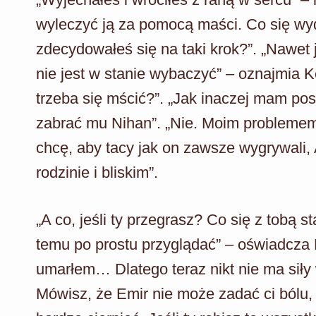
wyleczyć ją za pomocą maści. Co się w
zdecydowałeś się na taki krok?”. „Nawet 
nie jest w stanie wybaczyć” – oznajmia 
trzeba się mścić?”. „Jak inaczej mam pos
zabrać mu Nihan”. „Nie. Moim problemem j
chcę, aby tacy jak on zawsze wygrywali, A
rodzinie i bliskim”.
„A co, jeśli ty przegrasz? Co się z tobą s
temu po prostu przyglądać” – oświadcza K
umarłem… Dlatego teraz nikt nie ma siły 
Mówisz, że Emir nie może zadać ci bólu, al