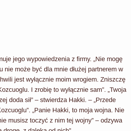
jmuje jego wypowiedzenia z firmy. „Nie mogę
u nie może być dla mnie dłużej partnerem w
chwili jest wyłącznie moim wrogiem. Zniszczę
Kozcuoglu. I zrobię to wyłącznie sam”. „Twoja
ej doda sił” – stwierdza Hakki. – „Przede
zcuoglu”. „Panie Hakki, to moja wojna. Nie
nie musisz toczyć z nim tej wojny” – odzywa
 drogę, z daleka od nich”.