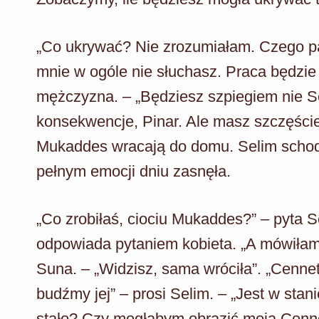
„Co ukrywać? Nie zrozumiałam. Czego pa
mnie w ogóle nie słuchasz. Praca będzie 
mężczyzna. – „Będziesz szpiegiem nie S
konsekwencje, Pinar. Ale masz szczęści
Mukaddes wracają do domu. Selim schod
pełnym emocji dniu zasnęła.
„Co zrobiłaś, ciociu Mukaddes?” – pyta Sel
odpowiada pytaniem kobieta. „A mówiłam,
Suna. – „Widzisz, sama wróciła”. „Cennet
budźmy jej” – prosi Selim. – „Jest w stani
stało? Czy mogłabym obrazić moją Cenne