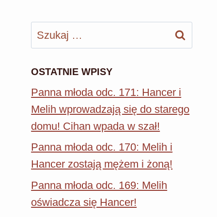
Szukaj:
OSTATNIE WPISY
Panna młoda odc. 171: Hancer i
Melih wprowadzają się do starego
domu! Cihan wpada w szał!
Panna młoda odc. 170: Melih i
Hancer zostają mężem i żoną!
Panna młoda odc. 169: Melih
oświadcza się Hancer!