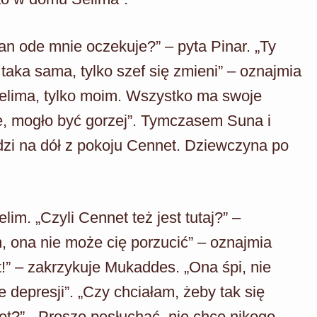
n ode mnie oczekuje?” – pyta Pinar. „Ty
taka sama, tylko szef się zmieni” – oznajmia
elima, tylko moim. Wszystko ma swoje
e, mogło być gorzej”. Tymczasem Suna i
zi na dół z pokoju Cennet. Dziewczyna po
im. „Czyli Cennet też jest tutaj?” –
 ona nie może cię porzucić” – oznajmia
!” – zakrzykuje Mukaddes. „Ona śpi, nie
e depresji”. „Czy chciałam, żeby tak się
t?”. „Proszę posłuchać, nie chcę nikogo