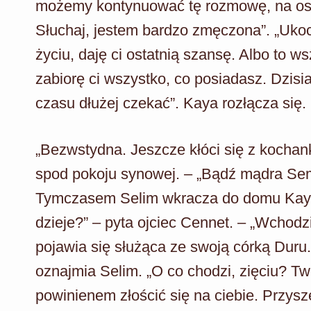
możemy kontynuować tę rozmowę, na osobn
Słuchaj, jestem bardzo zmęczona”. „Ukoc
życiu, daję ci ostatnią szansę. Albo to ws
zabiorę ci wszystko, co posiadasz. Dzisi
czasu dłużej czekać”. Kaya rozłącza się.
„Bezwstydna. Jeszcze kłóci się z kocha
spod pokoju synowej. – „Bądź mądra Se
Tymczasem Selim wkracza do domu Kayi. „
dzieje?” – pyta ojciec Cennet. – „Wchodz
pojawia się służąca ze swoją córką Duru.
oznajmia Selim. „O co chodzi, zięciu? Tw
powinienem złościć się na ciebie. Przysz