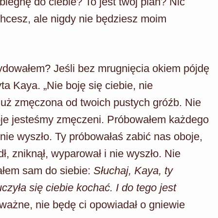
biegnę do ciebie? To jest twój plan? Nic
chcesz, ale nigdy nie będziesz moim
cydowałem? Jeśli bez mrugnięcia okiem pójdę
yta Kaya. „Nie boję się ciebie, nie
już zmęczona od twoich pustych gróźb. Nie
oboje jesteśmy zmęczeni. Próbowałem każdego
 nie wyszło. Ty próbowałaś zabić nas oboje,
ł, zniknął, wyparował i nie wyszło. Nie
ałem sam do siebie:
Słuchaj, Kaya, ty
czyła się ciebie kochać. I do tego jest
ieważne, nie będę ci opowiadał o gniewie