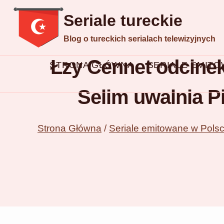
Przejdź
Seriale tureckie
do
Blog o tureckich serialach telewizyjnych
treści
Łzy Cennet odcinek
STRONA GŁÓWNA
SERIALE EMIT
Selim uwalnia Pi
Strona Główna
/
Seriale emitowane w Pols