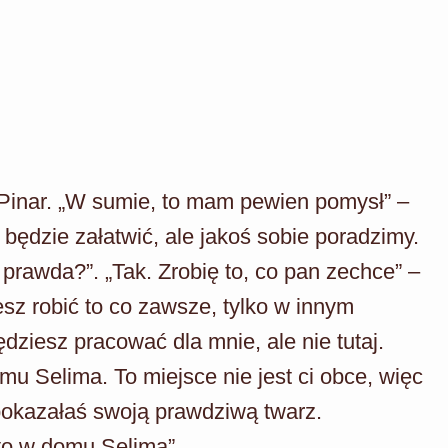
 Pinar. „W sumie, to mam pewien pomysł” –
będzie załatwić, ale jakoś sobie poradzimy.
 prawda?”. „Tak. Zrobię to, co pan zechce” –
sz robić to co zawsze, tylko w innym
ędziesz pracować dla mnie, ale nie tutaj.
 Selima. To miejsce nie jest ci obce, więc
 pokazałaś swoją prawdziwą twarz.
to w domu Selima”.