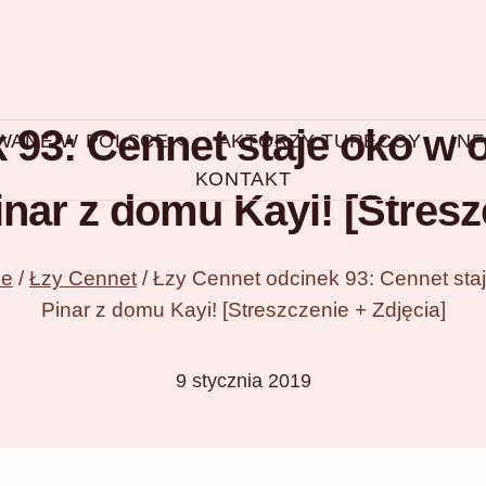
 93: Cennet staje oko w
OWANE W POLSCE
AKTORZY TURECCY
IN
KONTAKT
nar z domu Kayi! [Stresz
ce
/
Łzy Cennet
/
Łzy Cennet odcinek 93: Cennet sta
Pinar z domu Kayi! [Streszczenie + Zdjęcia]
9 stycznia 2019