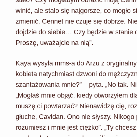
winić, ale stało się najgorsze, co mogło 
zmienić. Cennet nie czuje się dobrze. Nie
dojdzie do siebie… Czy będzie w stanie d
Proszę, uważajcie na nią”.
Kaya wysyła mms-a do Arzu z oryginalny
kobieta natychmiast dzwoni do mężczyzny
szantażowania mnie?” – pyta. „No tak. N
„Mogłaś mnie objąć, kiedy otworzyłem dla
muszę ci powtarzać? Nienawidzę cię, rozu
głuche, Cavidan. Ono nie słyszy. Nikogo p
rozumiesz i mnie jest ciężko”. „Ty chce