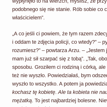
wypłynęło to na wierzch, myślisz, że przy
podobnego się nie stanie. Rób sobie co 
właścicielem”.
„A co jeśli ci powiem, że tym razem zde
i oddam te zdjęcia policji, co wtedy?” – p
rozumiesz?” – powtarza Arzu. – „Jestem 
mam już sił szarpać się z tobą”. „Tak, 
sposobu. Groziłem ci rodziną i córką, ale
też nie wyszło. Powiedziałaś, bym odszed
wyszło to wszystko. A potem ja powiedzi
kochasz tę kobietę
.
Ale ta kobieta nie nau
mężatką
. To jest najbardziej bolesne. N