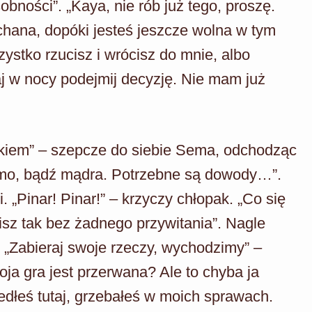
ości”. „Kaya, nie rób już tego, proszę.
hana, dopóki jesteś jeszcze wolna w tym
zystko rzucisz i wrócisz do mnie, albo
aj w nocy podejmij decyzję. Nie mam już
nkiem” – szepcze do siebie Sema, odchodząc
mo, bądź mądra. Potrzebne są dowody…”.
Pinar! Pinar!” – krzyczy chłopak. „Co się
isz tak bez żadnego przywitania”. Nagle
 „Zabieraj swoje rzeczy, wychodzimy” –
oja gra jest przerwana? Ale to chyba ja
edłeś tutaj, grzebałeś w moich sprawach.