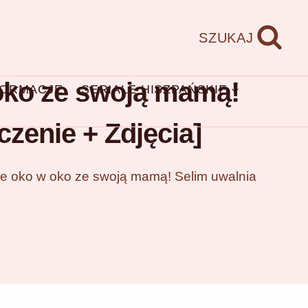
SZUKAJ
 oko ze swoją mamą!
FORMACJE
SERIALE HISZPAŃSKIE
czenie + Zdjęcia]
je oko w oko ze swoją mamą! Selim uwalnia