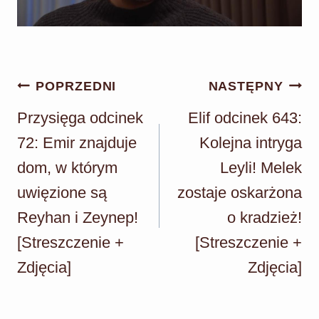
Nawigacja
POPRZEDNI
NASTĘPNY
wpisu
Przysięga odcinek
Elif odcinek 643:
72: Emir znajduje
Kolejna intryga
dom, w którym
Leyli! Melek
uwięzione są
zostaje oskarżona
Reyhan i Zeynep!
o kradzież!
[Streszczenie +
[Streszczenie +
Zdjęcia]
Zdjęcia]