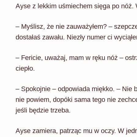
Ayse z lekkim uśmiechem sięga po nóż. W
– Myślisz, że nie zauważyłem? – szepcze
dostałaś zawału. Niezły numer ci wyciął
– Fericie, uważaj, mam w ręku nóż – ostr
ciepło.
– Spokojnie – odpowiada miękko. – Nie bę
nie powiem, dopóki sama tego nie zechce
jeśli będzie trzeba.
Ayse zamiera, patrząc mu w oczy. W jedn