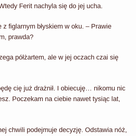
tedy Ferit nachyla się do jej ucha.
 z figlarnym błyskiem w oku. – Prawie
em, prawda?
zega półżartem, ale w jej oczach czai się
dę cię już drażnił. I obiecuję… nikomu nic
sz. Poczekam na ciebie nawet tysiąc lat,
ej chwili podejmuje decyzję. Odstawia nóż,