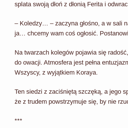
splata swoją dłoń z dłonią Ferita i odwra
– Koledzy… – zaczyna głośno, a w sali na
ja… chcemy wam coś ogłosić. Postanowi
Na twarzach kolegów pojawia się radość, 
do owacji. Atmosfera jest pełna entuzjaz
Wszyscy, z wyjątkiem Koraya.
Ten siedzi z zaciśniętą szczęką, a jego sp
że z trudem powstrzymuje się, by nie rzuc
***