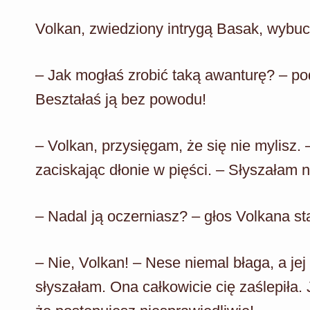
Volkan, zwiedziony intrygą Basak, wybu
– Jak mogłaś zrobić taką awanturę? – pod
Beształaś ją bez powodu!
– Volkan, przysięgam, że się nie mylisz.
zaciskając dłonie w pięści. – Słyszałam n
– Nadal ją oczerniasz? – głos Volkana sta
– Nie, Volkan! – Nese niemal błaga, a jej
słyszałam. Ona całkowicie cię zaślepiła.