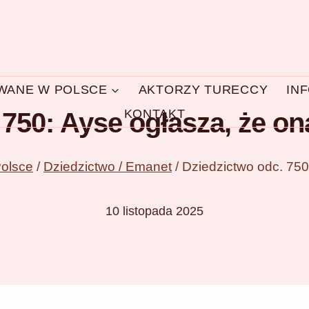
OWANE W POLSCE
AKTORZY TURECCY
IN
KONTAKT
750: Ayse ogłasza, że ona
Polsce
/
Dziedzictwo / Emanet
/
Dziedzictwo odc. 750:
10 listopada 2025