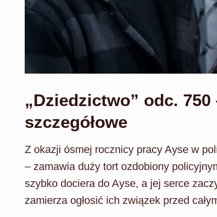
„Dziedzictwo” odc. 750 
szczegółowe
Z okazji ósmej rocznicy pracy Ayse w poli
– zamawia duży tort ozdobiony policyjn
szybko dociera do Ayse, a jej serce zaczy
zamierza ogłosić ich związek przed cały