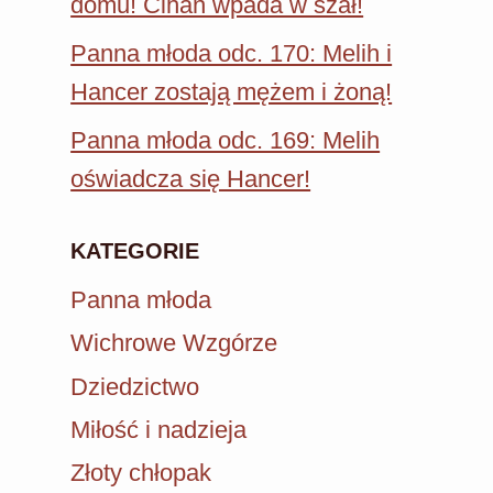
domu! Cihan wpada w szał!
Panna młoda odc. 170: Melih i
Hancer zostają mężem i żoną!
Panna młoda odc. 169: Melih
oświadcza się Hancer!
KATEGORIE
Panna młoda
Wichrowe Wzgórze
Dziedzictwo
Miłość i nadzieja
Złoty chłopak