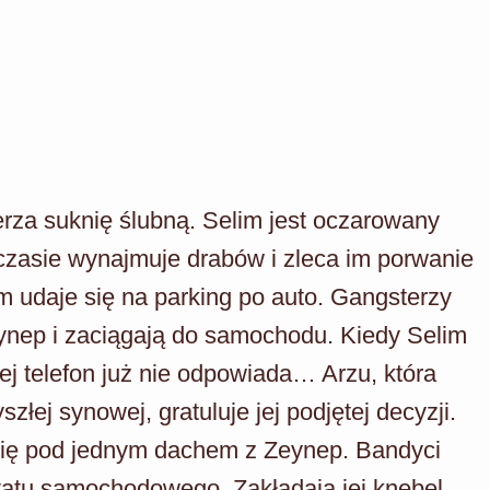
erza suknię ślubną. Selim jest oczarowany
czasie wynajmuje drabów i zleca im porwanie
 udaje się na parking po auto. Gangsterzy
ynep i zaciągają do samochodu. Kiedy Selim
ej telefon już nie odpowiada… Arzu, która
złej synowej, gratuluje jej podjętej decyzji.
się pod jednym dachem z Zeynep. Bandyci
atu samochodowego. Zakładają jej knebel