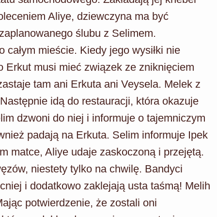
poleceniem Aliye, dziewczyna ma być
do zaplanowanego ślubu z Selimem.
całym mieście. Kiedy jego wysiłki nie
to Erkut musi mieć związek ze zniknięciem
zastaje tam ani Erkuta ani Veysela. Melek z
Następnie idą do restauracji, która okazuje
lim dzwoni do niej i informuje o tajemniczym
wnież padają na Erkuta. Selim informuje Ipek
m matce, Aliye udaje zaskoczoną i przejętą.
zów, niestety tylko na chwilę. Bandyci
niej i dodatkowo zaklejają usta taśmą! Melih
ając potwierdzenie, że zostali oni