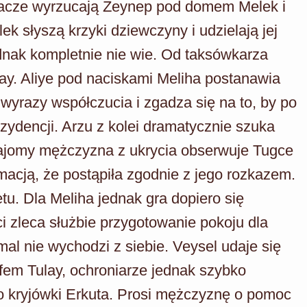
ywacze wyrzucają Zeynep pod domem Melek i
k słyszą krzyki dziewczyny i udzielają jej
ednak kompletnie nie wie. Od taksówkarza
lay. Aliye pod naciskami Meliha postanawia
yrazy współczucia i zgadza się na to, by po
zydencji. Arzu z kolei dramatycznie szuka
najomy mężczyzna z ukrycia obserwuje Tugce
rmacją, że postąpiła zgodnie z jego rozkazem.
etu. Dla Meliha jednak gra dopiero się
i zleca służbie przygotowanie pokoju dla
al nie wychodzi z siebie. Veysel udaje się
fem Tulay, ochroniarze jednak szybko
do kryjówki Erkuta. Prosi mężczyznę o pomoc