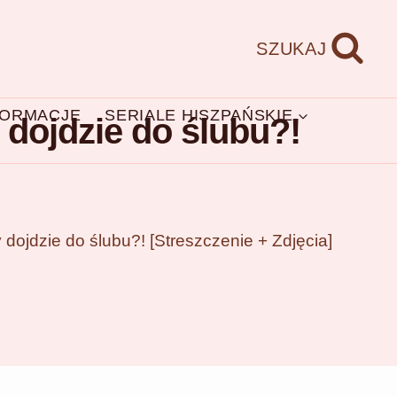
SZUKAJ
FORMACJE
SERIALE HISZPAŃSKIE
 dojdzie do ślubu?!
 dojdzie do ślubu?! [Streszczenie + Zdjęcia]