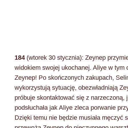
184
(wtorek 30 stycznia): Zeynep przymi
widokiem swojej ukochanej. Aliye w tym 
Zeynep! Po skończonych zakupach, Selim
wykorzystują sytuację, obezwładniają Ze
próbuje skontaktować się z narzeczoną, j
podsłuchała jak Aliye zleca porwanie przys
Dzięki temu nie będzie musiała męczyć 
przewożą Zeynep do nieczynnego warszt