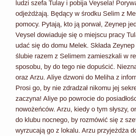
ludzi szefa Tulay i pobija Veysela! Por
odjeżdżają. Będący w środku Selim z Mele
pomocy. Pytają, kto ją porwał, Zeynep j
Veysel dowiaduje się o miejscu pracy Tu
udać się do domu Melek. Składa Zeynep w
ślubie razem z Selimem zamieszkali w re
sposobu, by do tego nie dopuścić. Niez
oraz Arzu. Aliye dzwoni do Meliha z info
Prosi go, by nie zdradzał nikomu jej sekr
zaczyna! Aliye po powrocie do posiadłośc
nowożeńców. Arzu, kiedy o tym słyszy, om
do klubu nocnego, by rozmówić się z sze
wyrzucają go z lokalu. Arzu przyjeżdża 