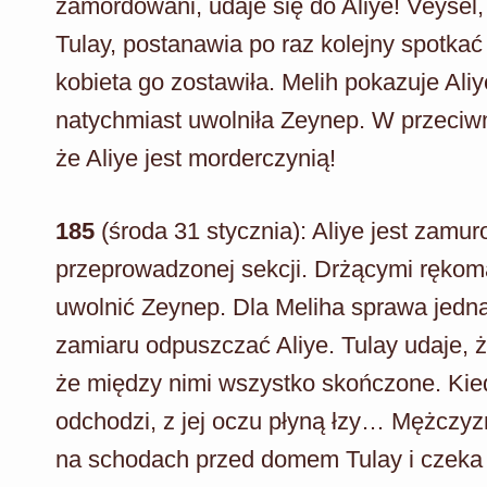
zamordowani, udaje się do Aliye! Veysel,
Tulay, postanawia po raz kolejny spotkać
kobieta go zostawiła. Melih pokazuje Aliy
natychmiast uwolniła Zeynep. W przeciwn
że Aliye jest morderczynią!
185
(środa 31 stycznia): Aliye jest zam
przeprowadzonej sekcji. Drżącymi rękom
uwolnić Zeynep. Dla Meliha sprawa jednak
zamiaru odpuszczać Aliye. Tulay udaje, 
że między nimi wszystko skończone. Kied
odchodzi, z jej oczu płyną łzy… Mężczy
na schodach przed domem Tulay i czeka 