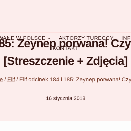
OWANE W POLSCE
AKTORZY TURECCY
IN
 185: Zeynep porwana! Czy
KONTAKT
[Streszczenie + Zdjęcia]
ce
/
Elif
/
Elif odcinek 184 i 185: Zeynep porwana! Czy
16 stycznia 2018