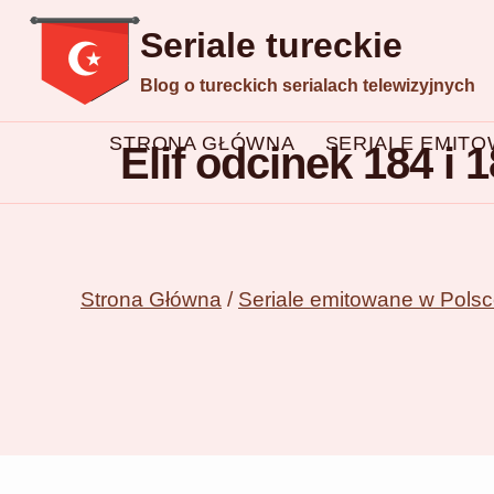
Przejdź
Seriale tureckie
do
Blog o tureckich serialach telewizyjnych
treści
STRONA GŁÓWNA
SERIALE EMIT
Elif odcinek 184 i
Strona Główna
/
Seriale emitowane w Pols