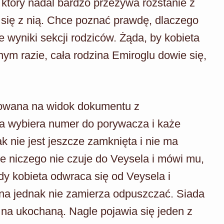
 który nadal bardzo przeżywa rozstanie z
 się z nią. Chce poznać prawdę, dlaczego
e wyniki sekcji rodziców. Żąda, by kobieta
ym razie, cała rodzina Emiroglu dowie się,
urowana na widok dokumentu z
a wybiera numer do porywacza i każe
 nie jest jeszcze zamknięta i nie ma
że niczego nie czuje do Veysela i mówi mu,
y kobieta odwraca się od Veysela i
zna jednak nie zamierza odpuszczać. Siada
na ukochaną. Nagle pojawia się jeden z