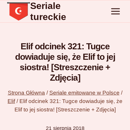
Seriale
Przejdź
do
tureckie
treści
Elif odcinek 321: Tugce
dowiaduje się, że Elif to jej
siostra! [Streszczenie +
Zdjęcia]
Strona Główna
/
Seriale emitowane w Polsce
/
Elif
/
Elif odcinek 321: Tugce dowiaduje się, że
Elif to jej siostra! [Streszczenie + Zdjęcia]
21 sierpnia 2018