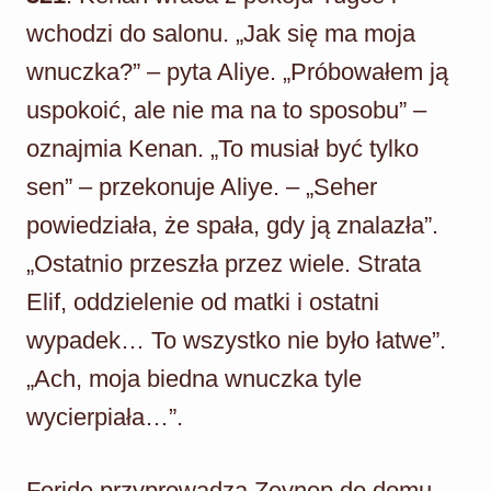
wchodzi do salonu. „Jak się ma moja
wnuczka?” – pyta Aliye. „Próbowałem ją
uspokoić, ale nie ma na to sposobu” –
oznajmia Kenan. „To musiał być tylko
sen” – przekonuje Aliye. – „Seher
powiedziała, że spała, gdy ją znalazła”.
„Ostatnio przeszła przez wiele. Strata
Elif, oddzielenie od matki i ostatni
wypadek… To wszystko nie było łatwe”.
„Ach, moja biedna wnuczka tyle
wycierpiała…”.
Feride przyprowadza Zeynep do domu