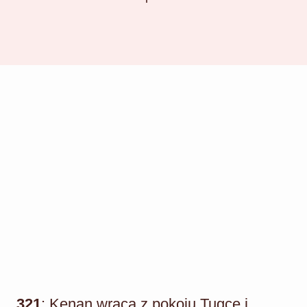
321
: Kenan wraca z pokoju Tugce i