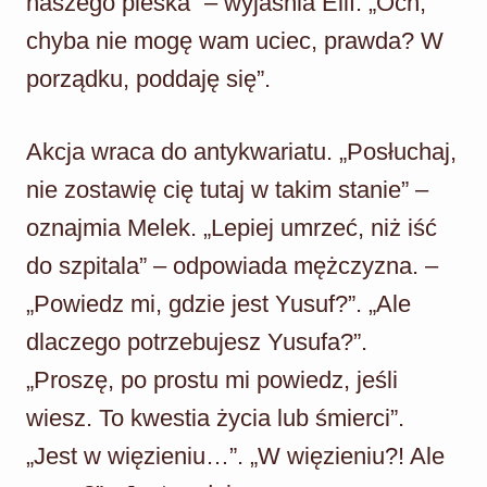
naszego pieska” – wyjaśnia Elif. „Och,
chyba nie mogę wam uciec, prawda? W
porządku, poddaję się”.
Akcja wraca do antykwariatu. „Posłuchaj,
nie zostawię cię tutaj w takim stanie” –
oznajmia Melek. „Lepiej umrzeć, niż iść
do szpitala” – odpowiada mężczyzna. –
„Powiedz mi, gdzie jest Yusuf?”. „Ale
dlaczego potrzebujesz Yusufa?”.
„Proszę, po prostu mi powiedz, jeśli
wiesz. To kwestia życia lub śmierci”.
„Jest w więzieniu…”. „W więzieniu?! Ale