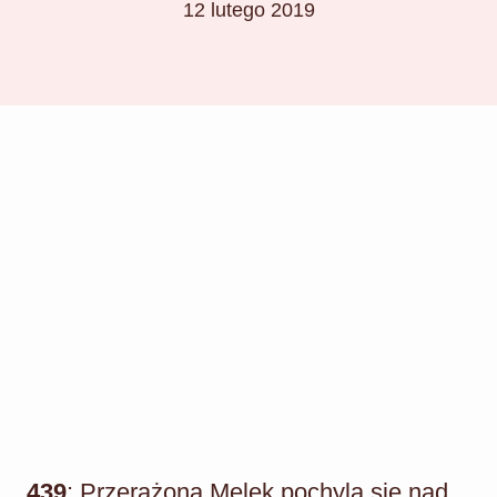
12 lutego 2019
439
: Przerażona Melek pochyla się nad