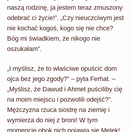
naszą rodzinę, ja jestem teraz zmuszony
odebrać ci życie!”. „Czy nieuczciwym jest
nie kochać kogoś, kogo się nie chce?
Bóg mi świadkiem, że nikogo nie
oszukałam”.
„I myślisz, że to właściwe opuścić dom
ojca bez jego zgody?” – pyta Ferhat. –
„Myślisz, że Dawud i Ahmet puściliby cię
na moim miejscu i pozwolili odejść?”.
Mężczyzna rzuca siostrę na ziemię i
wymierza do niej z broni! W tym
momencie obok nich pojawia się Melek!