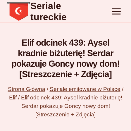
Seriale
Przejdź
do
tureckie
treści
Elif odcinek 439: Aysel
kradnie biżuterię! Serdar
pokazuje Goncy nowy dom!
[Streszczenie + Zdjęcia]
Strona Główna
/
Seriale emitowane w Polsce
/
Elif
/
Elif odcinek 439: Aysel kradnie biżuterię!
Serdar pokazuje Goncy nowy dom!
[Streszczenie + Zdjęcia]