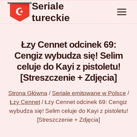
Seriale
Przejdź
do
tureckie
treści
Łzy Cennet odcinek 69:
Cengiz wybudza się! Selim
celuje do Kayi z pistoletu!
[Streszczenie + Zdjęcia]
Strona Główna
/
Seriale emitowane w Polsce
/
Łzy Cennet
/
Łzy Cennet odcinek 69: Cengiz
wybudza się! Selim celuje do Kayi z pistoletu!
[Streszczenie + Zdjęcia]