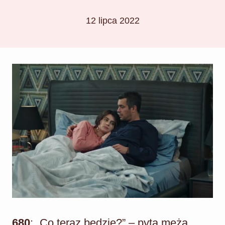
12 lipca 2022
680
: „Co teraz będzie?” – pyta męża