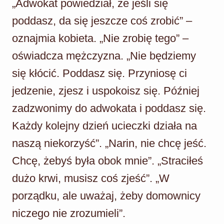
„Adwokat powiedział, że jeśli się
poddasz, da się jeszcze coś zrobić” –
oznajmia kobieta. „Nie zrobię tego” –
oświadcza mężczyzna. „Nie będziemy
się kłócić. Poddasz się. Przyniosę ci
jedzenie, zjesz i uspokoisz się. Później
zadzwonimy do adwokata i poddasz się.
Każdy kolejny dzień ucieczki działa na
naszą niekorzyść”. „Narin, nie chcę jeść.
Chcę, żebyś była obok mnie”. „Straciłeś
dużo krwi, musisz coś zjeść”. „W
porządku, ale uważaj, żeby domownicy
niczego nie zrozumieli”.