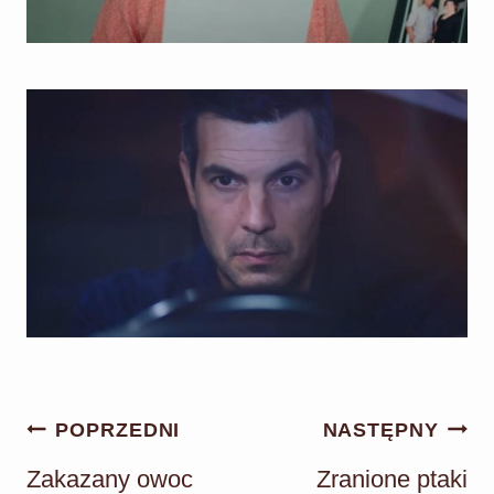
Nawigacja
POPRZEDNI
NASTĘPNY
wpisu
Zakazany owoc
Zranione ptaki