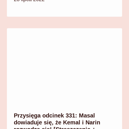
Przysięga odcinek 331: Masal
dowiaduje się, że Kemal i Narin