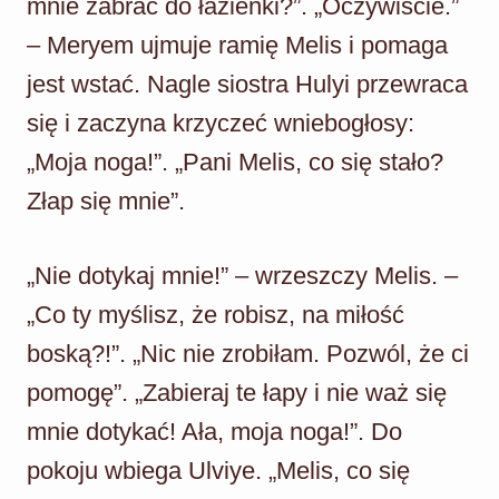
mnie zabrać do łazienki?”. „Oczywiście.”
– Meryem ujmuje ramię Melis i pomaga
jest wstać. Nagle siostra Hulyi przewraca
się i zaczyna krzyczeć wniebogłosy:
„Moja noga!”. „Pani Melis, co się stało?
Złap się mnie”.
„Nie dotykaj mnie!” – wrzeszczy Melis. –
„Co ty myślisz, że robisz, na miłość
boską?!”. „Nic nie zrobiłam. Pozwól, że ci
pomogę”. „Zabieraj te łapy i nie waż się
mnie dotykać! Ała, moja noga!”. Do
pokoju wbiega Ulviye. „Melis, co się