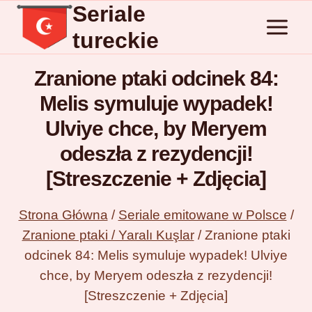
Seriale
Przejdź
do
tureckie
treści
Zranione ptaki odcinek 84:
Melis symuluje wypadek!
Ulviye chce, by Meryem
odeszła z rezydencji!
[Streszczenie + Zdjęcia]
Strona Główna
/
Seriale emitowane w Polsce
/
Zranione ptaki / Yaralı Kuşlar
/
Zranione ptaki
odcinek 84: Melis symuluje wypadek! Ulviye
chce, by Meryem odeszła z rezydencji!
[Streszczenie + Zdjęcia]