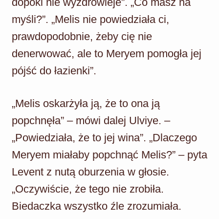
dopóki nie wyzdrowieje”. „Co masz na
myśli?”. „Melis nie powiedziała ci,
prawdopodobnie, żeby cię nie
denerwować, ale to Meryem pomogła jej
pójść do łazienki”.
„Melis oskarżyła ją, że to ona ją
popchnęła” – mówi dalej Ulviye. –
„Powiedziała, że to jej wina”. „Dlaczego
Meryem miałaby popchnąć Melis?” – pyta
Levent z nutą oburzenia w głosie.
„Oczywiście, że tego nie zrobiła.
Biedaczka wszystko źle zrozumiała.