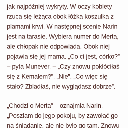
jak najpóźniej wykryty. W oczy kobiety
rzuca się leżąca obok łóżka koszulka z
plamami krwi. W następnej scenie Narin
jest na tarasie. Wybiera numer do Merta,
ale chłopak nie odpowiada. Obok niej
pojawia się jej mama. „Co ci jest, córko?”
– pyta Munever. – „Czy znowu pokłóciłaś
się z Kemalem?”. „Nie”. „Co więc się
stało? Zbladłaś, nie wyglądasz dobrze”.
„Chodzi o Merta” – oznajmia Narin. –
„Poszłam do jego pokoju, by zawołać go
na śniadanie, ale nie było go tam. Znowu