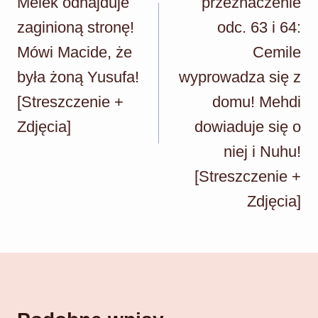
Melek odnajduje
przeznaczenie
zaginioną stronę!
odc. 63 i 64:
Mówi Macide, że
Cemile
była żoną Yusufa!
wyprowadza się z
[Streszczenie +
domu! Mehdi
Zdjęcia]
dowiaduje się o
niej i Nuhu!
[Streszczenie +
Zdjęcia]