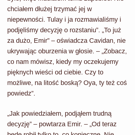
chciałem dłużej trzymać jej w
niepewności. Tulay i ja rozmawialiśmy i
podjęliśmy decyzję o rozstaniu”. „To już
za dużo, Emir” – oświadcza Cavidan, nie
ukrywając oburzenia w głosie. – „Zobacz,
co nam mówisz, kiedy my oczekujemy
pięknych wieści od ciebie. Czy to
możliwe, na litość boską? Oya, ty też coś
powiedz”.
„Jak powiedziałem, podjąłem trudną
decyzję” – powtarza Emir. – „Od teraz
będę robił tylko to, co konieczne. Nie