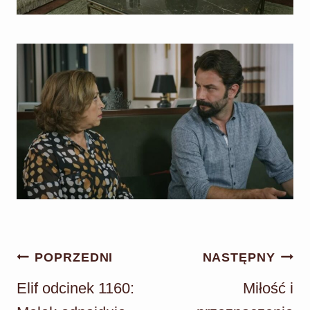
Nawigacja
POPRZEDNI
NASTĘPNY
wpisu
Elif odcinek 1160:
Miłość i