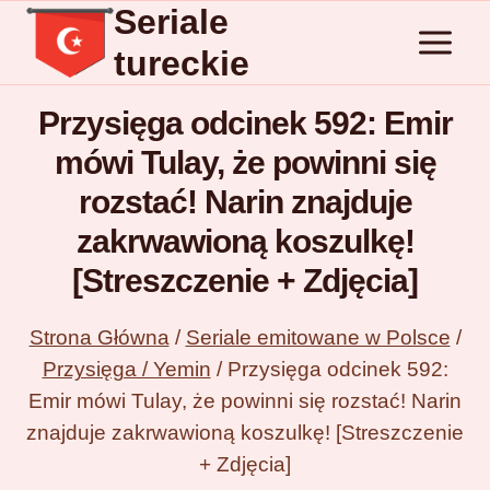
Seriale
Przejdź
do
tureckie
treści
Przysięga odcinek 592: Emir
mówi Tulay, że powinni się
rozstać! Narin znajduje
zakrwawioną koszulkę!
[Streszczenie + Zdjęcia]
Strona Główna
/
Seriale emitowane w Polsce
/
Przysięga / Yemin
/
Przysięga odcinek 592:
Emir mówi Tulay, że powinni się rozstać! Narin
znajduje zakrwawioną koszulkę! [Streszczenie
+ Zdjęcia]