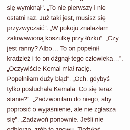
się wymknął”. „To nie pierwszy i nie
ostatni raz. Już taki jest, musisz się
przyzwyczaić”. „W pokoju znalazłam
zakrwawioną koszulkę przy łóżku”. „Czy
jest ranny? Albo… To on popełnił
kradzież i to on dźgnął tego człowieka…”.
„Oczywiście Kemal miał rację.
Popełniłam duży błąd”. „Och, gdybyś
tylko posłuchała Kemala. Co się teraz
stanie?”. „Zadzwoniłam do niego, aby
poprosić o wyjaśnienie, ale nie zgłasza
się”. „Zadzwoń ponownie. Jeśli nie
odbierze, zrób to znowu. Złożyłaś