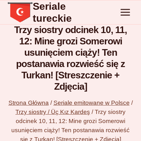
Seriale
Przejdź
do
tureckie
treści
Trzy siostry odcinek 10, 11,
12: Mine grozi Somerowi
usunięciem ciąży! Ten
postanawia rozwieść się z
Turkan! [Streszczenie +
Zdjęcia]
Strona Główna
/
Seriale emitowane w Polsce
/
Trzy siostry / Üç Kız Kardeş
/
Trzy siostry
odcinek 10, 11, 12: Mine grozi Somerowi
usunięciem ciąży! Ten postanawia rozwieść
się z Turkan! [Streszczenie + Zdjęcia]