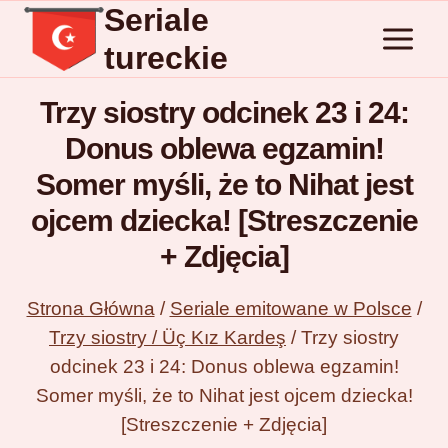
Seriale
Przejdź
do
tureckie
treści
Trzy siostry odcinek 23 i 24:
Donus oblewa egzamin!
Somer myśli, że to Nihat jest
ojcem dziecka! [Streszczenie
+ Zdjęcia]
Strona Główna
/
Seriale emitowane w Polsce
/
Trzy siostry / Üç Kız Kardeş
/
Trzy siostry
odcinek 23 i 24: Donus oblewa egzamin!
Somer myśli, że to Nihat jest ojcem dziecka!
[Streszczenie + Zdjęcia]