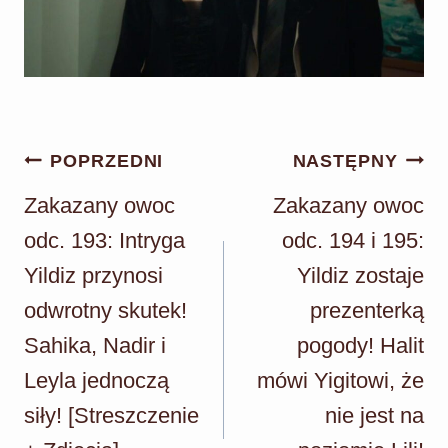
Nawigacja
POPRZEDNI
NASTĘPNY
wpisu
Zakazany owoc
Zakazany owoc
odc. 193: Intryga
odc. 194 i 195:
Yildiz przynosi
Yildiz zostaje
odwrotny skutek!
prezenterką
Sahika, Nadir i
pogody! Halit
Leyla jednoczą
mówi Yigitowi, że
siły! [Streszczenie
nie jest na