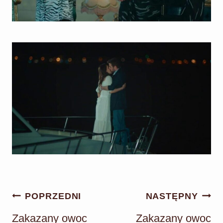
Nawigacja
POPRZEDNI
NASTĘPNY
wpisu
Zakazany owoc
Zakazany owoc