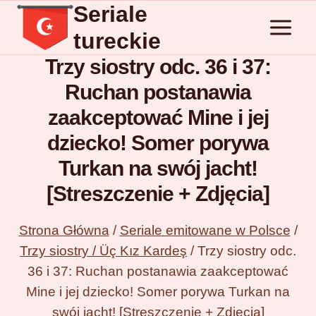
Seriale
Przejdź
do
tureckie
treści
Trzy siostry odc. 36 i 37:
Ruchan postanawia
zaakceptować Mine i jej
dziecko! Somer porywa
Turkan na swój jacht!
[Streszczenie + Zdjęcia]
Strona Główna
/
Seriale emitowane w Polsce
/
Trzy siostry / Üç Kız Kardeş
/
Trzy siostry odc.
36 i 37: Ruchan postanawia zaakceptować
Mine i jej dziecko! Somer porywa Turkan na
swój jacht! [Streszczenie + Zdjęcia]