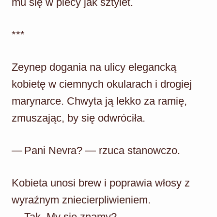
mu się w plecy jak sztylet.
***
Zeynep dogania na ulicy elegancką
kobietę w ciemnych okularach i drogiej
marynarce. Chwyta ją lekko za ramię,
zmuszając, by się odwróciła.
— Pani Nevra? — rzuca stanowczo.
Kobieta unosi brew i poprawia włosy z
wyraźnym zniecierpliwieniem.
— Tak. My się znamy?