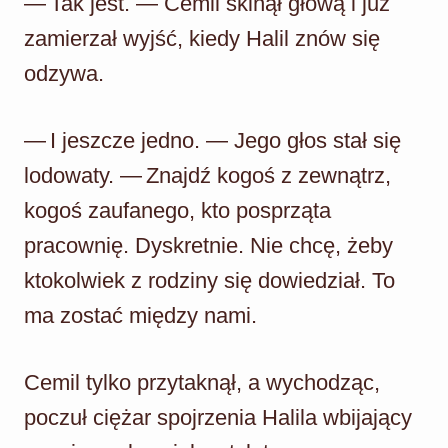
— Tak jest. — Cemil skinął głową i już
zamierzał wyjść, kiedy Halil znów się
odzywa.
— I jeszcze jedno. — Jego głos stał się
lodowaty. — Znajdź kogoś z zewnątrz,
kogoś zaufanego, kto posprząta
pracownię. Dyskretnie. Nie chcę, żeby
ktokolwiek z rodziny się dowiedział. To
ma zostać między nami.
Cemil tylko przytaknął, a wychodząc,
poczuł ciężar spojrzenia Halila wbijający