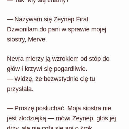
— Nazywam się Zeynep Firat.
Dzwoniłam do pani w sprawie mojej
siostry, Merve.
Nevra mierzy ją wzrokiem od stóp do
głów i krzywi się pogardliwie.
— Widzę, że bezwstydnie cię tu
przysłała.
— Proszę posłuchać. Moja siostra nie
jest złodziejką — mówi Zeynep, głos jej
drży, ale nie cofa się ani o krok.