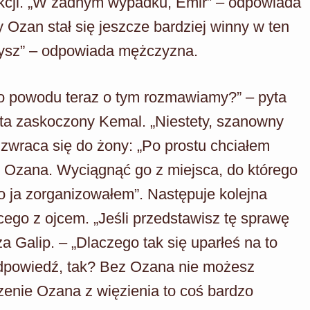
ekcji. „W żadnym wypadku, Emir” – odpowiada
 Ozan stał się jeszcze bardziej winny w ten
czysz” – odpowiada mężczyzna.
ego powodu teraz o tym rozmawiamy?” – pyta
yta zaskoczony Kemal. „Niestety, szanowny
 zwraca się do żony: „Po prostu chciałem
ć Ozana. Wyciągnąć go z miejsca, do którego
to ja zorganizowałem”. Następuje kolejna
ego z ojcem. „Jeśli przedstawisz tę sprawę
a Galip. – „Dlaczego tak się uparłeś na to
dpowiedź, tak? Bez Ozana nie możesz
enie Ozana z więzienia to coś bardzo