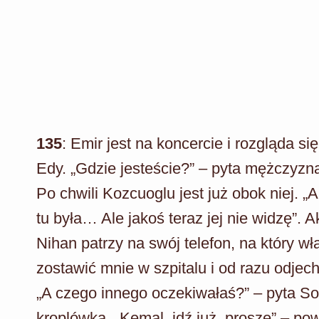
135
: Emir jest na koncercie i rozgląda si
Edy. „Gdzie jesteście?” – pyta mężczyzn
Po chwili Kozcuoglu jest już obok niej. „
tu była… Ale jakoś teraz jej nie widzę”.
Nihan patrzy na swój telefon, na który w
zostawić mnie w szpitalu i od razu odjec
„A czego innego oczekiwałaś?” – pyta So
kroplówką. „Kemal, idź już, proszę” – po