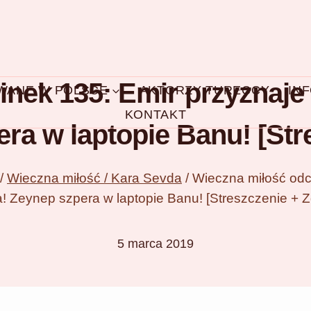
nek 135: Emir przyznaje N
OWANE W POLSCE
AKTORZY TURECCY
IN
KONTAKT
ra w laptopie Banu! [Stre
/
Wieczna miłość / Kara Sevda
/
Wieczna miłość odci
 Zeynep szpera w laptopie Banu! [Streszczenie + Z
5 marca 2019