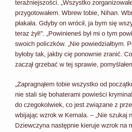
teraźniejszości. „Wszystko zorganizował
przygotowałem. Wbrew tobie, Nihan. Wbre
płakała. Gdyby on wrócił, ja bym się wszy
teraz żył!”. „Powinieneś był mi o tym pow
swoich policzków. „Nie powiedziałbym. Po
byłoby tak, jakby cię ponownie zranić. C
zaczął grzebać w tej sprawie, pomyślałe
„Zapragnąłem tobie wszystko od początk
nie stali się bohaterami powieści kryminal
do czegokolwiek, co jest związane z prze
wbijając wzrok w Kemala. – „Nie szukaj 
Dziewczyna następnie kieruje wzrok na m