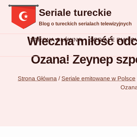
Przejdź
Seriale tureckie
do
Blog o tureckich serialach telewizyjnych
treści
Wieczna miłość odci
STRONA GŁÓWNA
SERIALE EMIT
Ozana! Zeynep szpe
Strona Główna
/
Seriale emitowane w Polsce
Ozana!