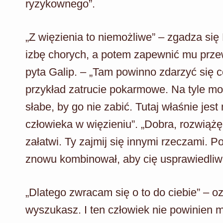
ryzykownego”.
„Z więzienia to niemożliwe” – zgadza się 
izbę chorych, a potem zapewnić mu przew
pyta Galip. – „Tam powinno zdarzyć się co
przykład zatrucie pokarmowe. Na tyle mo
słabe, by go nie zabić. Tutaj właśnie je
człowieka w więzieniu”. „Dobra, rozwiążę
załatwi. Ty zajmij się innymi rzeczami. 
znowu kombinował, aby cię usprawiedliwi
„Dlatego zwracam się o to do ciebie” – o
wyszukasz. I ten człowiek nie powinien 