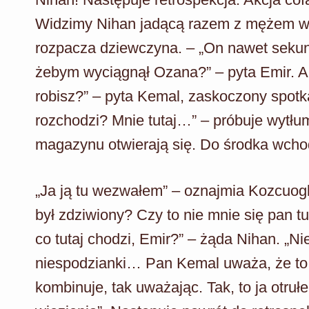
Widzimy Nihan jadącą razem z mężem w 
rozpacza dziewczyna. – „On nawet sekun
żebym wyciągnął Ozana?” – pyta Emir. Akc
robisz?” – pyta Kemal, zaskoczony spotk
rozchodzi? Mnie tutaj…” – próbuje wytłu
magazynu otwierają się. Do środka wch
„Ja ją tu wezwałem” – oznajmia Kozcuogl
był zdziwiony? Czy to nie mnie się pan t
co tutaj chodzi, Emir?” – żąda Nihan. „Ni
niespodzianki… Pan Kemal uważa, że to 
kombinuje, tak uważając. Tak, to ja otr