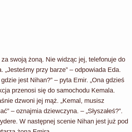
ę za swoją żoną. Nie widząc jej, telefonuje do
a. „Jesteśmy przy barze” – odpowiada Eda.
A gdzie jest Nihan?” – pyta Emir. „Ona gdzieś
 Akcja przenosi się do samochodu Kemala.
łaśnie dzwoni jej mąż. „Kemal, musisz
hać” – oznajmia dziewczyna. – „Słyszałeś?”.
ydere. W następnej scenie Nihan jest już pod
wtarza żona Emira.