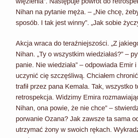
więzienia”. Następuje powrót do retrosp
Nihan na pytanie męża. – „Nie chcę, żeby
sposób. I tak jest winny”. „Jak sobie ży
Akcja wraca do teraźniejszości. „Z jaki
Nihan. „Ty o wszystkim wiedziałaś?” – p
panie. Nie wiedziała” – odpowiada Emir i
uczynić cię szczęśliwą. Chciałem chroni
trafił przez pana Kemala. Tak, wszystko 
retrospekcja. Widzimy Emira rozmawiając
Nihan, ona powie, że nie chce” – stwierdz
porwanie Ozana? Jak zawsze ta sama o
utrzymać żony w swoich rękach. Wykradz