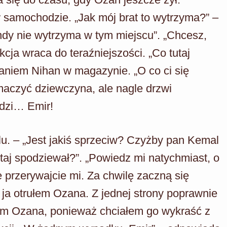
samochodzie. „Jak mój brat to wytrzyma?” –
dy nie wytrzyma w tym miejscu”. „Chcesz,
ja wraca do teraźniejszości. „Co tutaj
aniem Nihan w magazynie. „O co ci się
maczyć dziewczyna, ale nagle drzwi
odzi… Emir!
u. – „Jest jakiś sprzeciw? Czyżby pan Kemal
utaj spodziewał?”. „Powiedz mi natychmiast, o
e przerywajcie mi. Za chwilę zaczną się
ja otrułem Ozana. Z jednej strony poprawnie
ułem Ozana, ponieważ chciałem go wykraść z