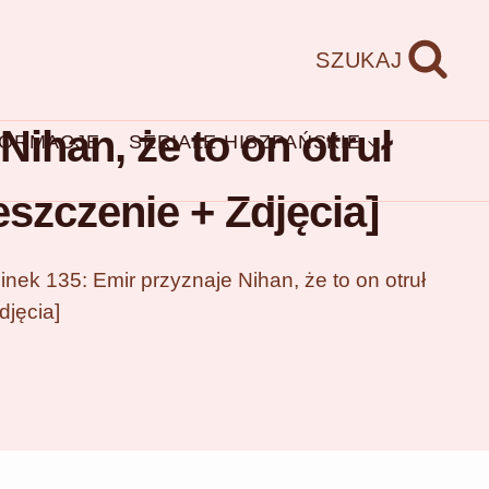
SZUKAJ
ihan, że to on otruł
FORMACJE
SERIALE HISZPAŃSKIE
szczenie + Zdjęcia]
nek 135: Emir przyznaje Nihan, że to on otruł
djęcia]