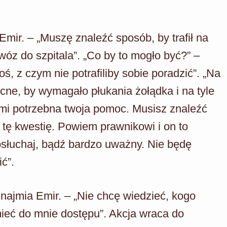
Emir. – „Muszę znaleźć sposób, by trafił na
óz do szpitala”. „Co by to mogło być?” –
ś, z czym nie potrafiliby sobie poradzić”. „Na
cne, by wymagało płukania żołądka i na tyle
st mi potrzebna twoja pomoc. Musisz znaleźć
 tę kwestię. Powiem prawnikowi i on to
Posłuchaj, bądź bardzo uważny. Nie będę
ć”.
znajmia Emir. – „Nie chcę wiedzieć, kogo
mieć do mnie dostępu”. Akcja wraca do