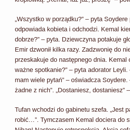
„Wszystko w porządku?” – pyta Soydere pi
odpowiada kobieta i odchodzi. Kemal kie
dobrze?” – pyta. Dziewczyna potakuje gł
Emir dzwonił kilka razy. Zadzwonię do ni
przeskakuje do następnego dnia. Kemal o
ważne spotkanie?” – pyta adorator Leyli.
mam wiele pytań” – oświadcza Soydere. 
żadne z nich”. „Dostaniesz, dostaniesz”
Tufan wchodzi do gabinetu szefa. „Jest p
robić…”. Tymczasem Kemal dociera do 
Nihan! Następuje retrospekcja. Akcja cof