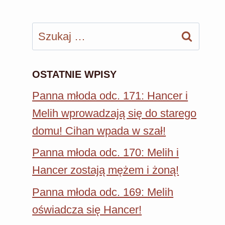
Szukaj:
OSTATNIE WPISY
Panna młoda odc. 171: Hancer i
Melih wprowadzają się do starego
domu! Cihan wpada w szał!
Panna młoda odc. 170: Melih i
Hancer zostają mężem i żoną!
Panna młoda odc. 169: Melih
oświadcza się Hancer!