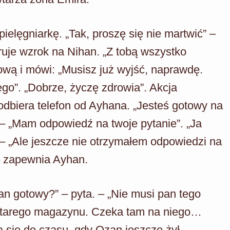
elęgniarkę. „Tak, proszę się nie martwić” –
ruje wzrok na Nihan. „Z tobą wszystko
ową i mówi: „Musisz już wyjść, naprawdę.
ego”. „Dobrze, życzę zdrowia”. Akcja
dbiera telefon od Ayhana. „Jesteś gotowy na
 – „Mam odpowiedź na twoje pytanie”. „Ja
– „Ale jeszcze nie otrzymałem odpowiedzi na
 – zapewnia Ayhan.
an gotowy?” – pyta. – „Nie musi pan tego
starego magazynu. Czeka tam na niego…
a się do czasu, gdy Ozan jeszcze żył.