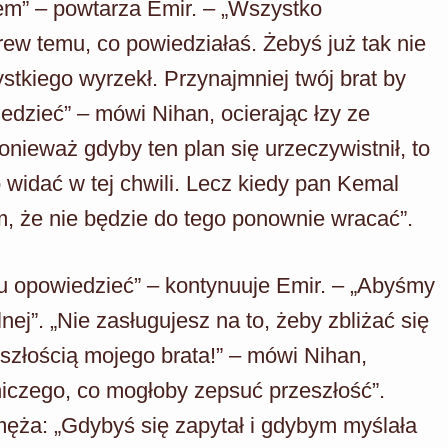
em” – powtarza Emir. – „Wszystko
w temu, co powiedziałaś. Żebyś już tak nie
stkiego wyrzekł. Przynajmniej twój brat by
iedzieć” – mówi Nihan, ocierając łzy ze
nieważ gdyby ten plan się urzeczywistnił, to
o widać w tej chwili. Lecz kiedy pan Kemal
m, że nie będzie do tego ponownie wracać”.
u opowiedzieć” – kontynuuje Emir. – „Abyśmy
nej”. „Nie zasługujesz na to, żeby zbliżać się
szłością mojego brata!” – mówi Nihan,
niczego, co mogłoby zepsuć przeszłość”.
ęża: „Gdybyś się zapytał i gdybym myślała