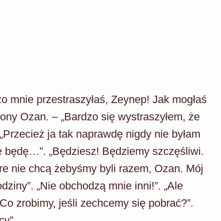
zo mnie przestraszyłaś, Zeynep! Jak mogłaś
żony Ozan. – „Bardzo się wystraszyłem, że
. „Przecież ja tak naprawdę nigdy nie byłam
ie będę…”. „Będziesz! Będziemy szczęśliwi.
tóre nie chcą żebyśmy byli razem, Ozan. Mój
odziny”. „Nie obchodzą mnie inni!”. „Ale
Co zrobimy, jeśli zechcemy się pobrać?”.
cy”.