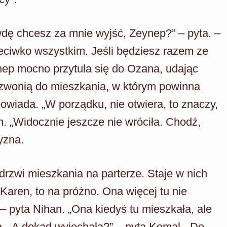
dę chcesz za mnie wyjść, Zeynep?” – pyta. –
zeciwko wszystkim. Jeśli będziesz razem ze
nep mocno przytula się do Ozana, udając
zwonią do mieszkania, w którym powinna
owiada. „W porządku, nie otwiera, to znaczy,
. „Widocznie jeszcze nie wróciła. Chodź,
yzna.
drzwi mieszkania na parterze. Staje w nich
 Karen, to na próżno. Ona więcej tu nie
 – pyta Nihan. „Ona kiedyś tu mieszkała, ale
a. „A dokąd wyjechała?” – pyta Kemal. „Do