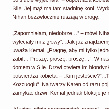
Sile. Jej mąż ma tam stadninę koni. Wyda
Nihan bezzwłocznie ruszają w drogę.
„Zapomniałam, niedobrze…” – mówi Nihan
wyleciały mi z głowy”. „Jak już znajdziem
uważa Kemal. „Pragnę, aby mi tylko jedno
zabił… Proszę, proszę, proszę…”. W nas
domem w Sile. Drzwi otwiera im blondynk
potwierdza kobieta. – „Kim jesteście?”. „
Kozcuoglu”. Na twarzy Karen od razu poja
zamykać drzwi. Kemal jednak blokuje je 