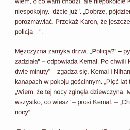
wiem, o co wam chodzi, ale niepokoicie K
niespokojny. Idźcie już”. „Dobrze, pójdz
porozmawiać. Przekaż Karen, że jeszcze 
policja…”.
Mężczyzna zamyka drzwi. „Policja?” – py
zadziała” – odpowiada Kemal. Po chwili K
dwie minuty” – zgadza się. Kemal i Nih
kanapach w pokoju gościnnym. „Pięć lat
„Wiem, że tej nocy zginęła dziewczyna. Mó
wszystko, co wiesz” – prosi Kemal. – „Ch
nocy”.