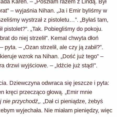
iada Karen. – „Poszłam razem z Lindą. Był
rat” – wyjaśnia Nihan. „Ja i Emir byliśmy w
szeliśmy wystrzał z pistoletu…”. „Byłaś tam,
ił pistolet?”. „Tak. Pobiegliśmy do pokoju.
brat do niej strzelił”. Kemal chwyta dłoń
pyta. – „Ozan strzelił, ale czy ją zabił?”.
 kieruje wzrok na Nihan. „Dość już tego” –
 drzwi wyjściowe. – „Idźcie już stąd!”.
cia. Dziewczyna odwraca się jeszcze i pyta:
n kręci przecząco głową. „Emir mnie
ej nie przychodź
„. „Dał ci pieniądze, żebyś
 żebym wyjechała. Nie miałam pieniędzy, więc