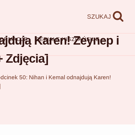
SZUKAJ
ajdują Karen! Zeynep i
FORMACJE
SERIALE HISZPAŃSKIE
 Zdjęcia]
dcinek 50: Nihan i Kemal odnajdują Karen!
]