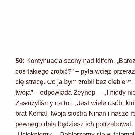
50
: Kontynuacja sceny nad klifem. „Bard
coś takiego zrobić?” – pyta wciąż przera
cię stracę. Co ja bym zrobił bez ciebie?”
twoja” – odpowiada Zeynep. – „I nigdy n
Zasłużyliśmy na to”. „Jest wiele osób, k
brat Kemal, twoja siostra Nihan i nasze r
pewnego dnia będziesz ich potrzebował. 
„Uciekniemy… Pobierzemy się w tajemni