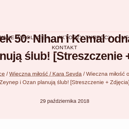
k 50: Nihan i Kemal odn
OWANE W POLSCE
AKTORZY TURECCY
IN
KONTAKT
nują ślub! [Streszczenie +
ce
/
Wieczna miłość / Kara Sevda
/
Wieczna miłość o
Zeynep i Ozan planują ślub! [Streszczenie + Zdjęcia
29 października 2018