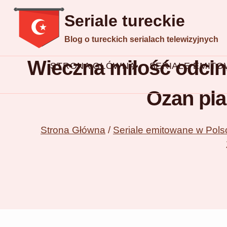
Przejdź
Seriale tureckie
do
Blog o tureckich serialach telewizyjnych
treści
Wieczna miłość odcine
STRONA GŁÓWNA
SERIALE EMIT
Ozan pla
Strona Główna
/
Seriale emitowane w Pols