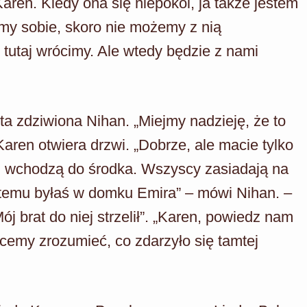
aren. Kiedy ona się niepokoi, ja także jestem
iemy sobie, skoro nie możemy z nią
tutaj wrócimy. Ale wtedy będzie z nami
ta zdziwiona Nihan. „Miejmy nadzieję, że to
aren otwiera drzwi. „Dobrze, ale macie tylko
an wchodzą do środka. Wszyscy zasiadają na
 temu byłaś w domku Emira” – mówi Nihan. –
j brat do niej strzelił”. „Karen, powiedz nam
cemy zrozumieć, co zdarzyło się tamtej