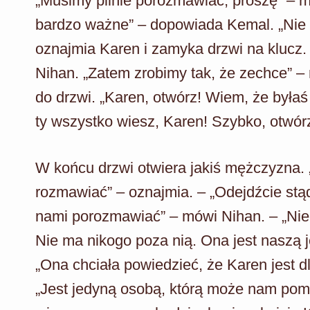
„Musimy pilnie porozmawiać, proszę” – m
bardzo ważne” – dopowiada Kemal. „Nie
oznajmia Karen i zamyka drzwi na klucz
Nihan. „Zatem zrobimy tak, że zechce” –
do drzwi. „Karen, otwórz! Wiem, że byłaś
ty wszystko wiesz, Karen! Szybko, otwórz
W końcu drzwi otwiera jakiś mężczyzna. 
rozmawiać” – oznajmia. – „Odejdźcie stąd
nami porozmawiać” – mówi Nihan. – „Niec
Nie ma nikogo poza nią. Ona jest naszą 
„Ona chciała powiedzieć, że Karen jest 
„Jest jedyną osobą, którą może nam pomóc