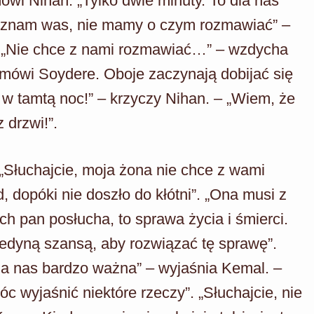
ówi Nihan. „Tylko dwie minuty. To dla nas
 znam was, nie mamy o czym rozmawiać” –
. „Nie chce z nami rozmawiać…” – wzdycha
 mówi Soydere. Oboje zaczynają dobijać się
 w tamtą noc!” – krzyczy Nihan. – „Wiem, że
 drzwi!”.
„Słuchajcie, moja żona nie chce z wami
, dopóki nie doszło do kłótni”. „Ona musi z
h pan posłucha, to sprawa życia i śmierci.
jedyną szansą, aby rozwiązać tę sprawę”.
dla nas bardzo ważna” – wyjaśnia Kemal. –
 wyjaśnić niektóre rzeczy”. „Słuchajcie, nie