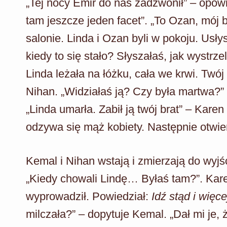
„Tej nocy Emir do nas zadzwonił” – opow
tam jeszcze jeden facet”. „To Ozan, mój b
salonie. Linda i Ozan byli w pokoju. Usły
kiedy to się stało? Słyszałaś, jak wystrzel
Linda leżała na łóżku, cała we krwi. Twój 
Nihan. „Widziałaś ją? Czy była martwa?” – 
„Linda umarła. Zabił ją twój brat” – Karen
odzywa się mąż kobiety. Następnie otwiera
Kemal i Nihan wstają i zmierzają do wyjś
„Kiedy chowali Lindę… Byłaś tam?”. Kare
wyprowadził. Powiedział:
Idź stąd i więc
milczała?” – dopytuje Kemal. „Dał mi je,