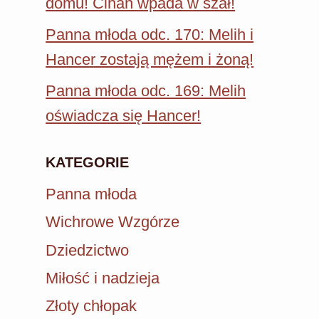
domu! Cihan wpada w szał!
Panna młoda odc. 170: Melih i
Hancer zostają mężem i żoną!
Panna młoda odc. 169: Melih
oświadcza się Hancer!
KATEGORIE
Panna młoda
Wichrowe Wzgórze
Dziedzictwo
Miłość i nadzieja
Złoty chłopak