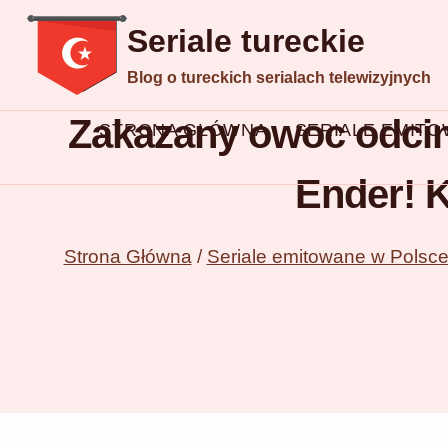
Przejdź
Seriale tureckie
do
Blog o tureckich serialach telewizyjnych
treści
Zakazany owoc odcine
STRONA GŁÓWNA
SERIALE EMIT
Ender! K
Strona Główna
/
Seriale emitowane w Polsc