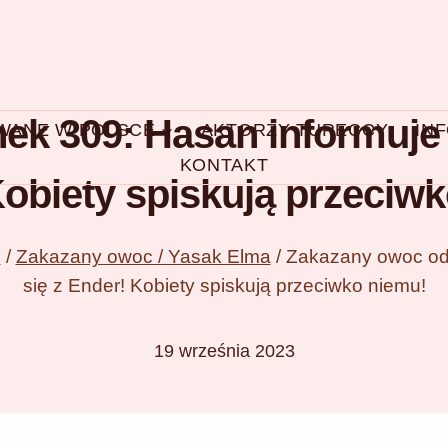
k 309: Hasan informuje S
OWANE W POLSCE
AKTORZY TURECCY
IN
KONTAKT
obiety spiskują przeciw
e
/
Zakazany owoc / Yasak Elma
/
Zakazany owoc odc
się z Ender! Kobiety spiskują przeciwko niemu!
19 września 2023