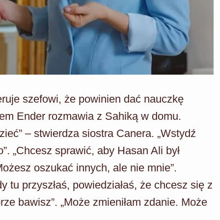
eruje szefowi, że powinien dać nauczkę
orem Ender rozmawia z Sahiką w domu.
zieć” – stwierdza siostra Canera. „Wstydź
o”. „Chcesz sprawić, aby Hasan Ali był
Możesz oszukać innych, ale nie mnie”.
y tu przyszłaś, powiedziałaś, że chcesz się z
obrze bawisz”. „Może zmieniłam zdanie. Może