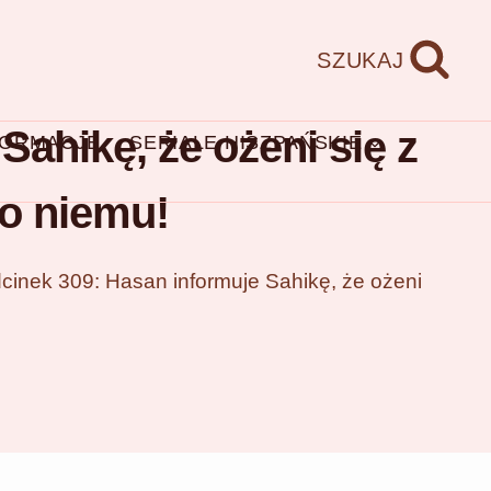
SZUKAJ
ahikę, że ożeni się z
FORMACJE
SERIALE HISZPAŃSKIE
ko niemu!
inek 309: Hasan informuje Sahikę, że ożeni