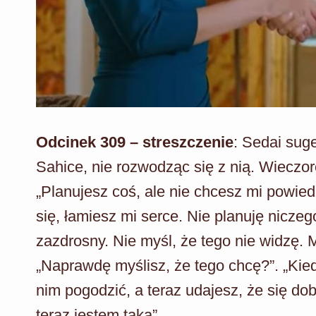
Odcinek 309 – streszczenie
: Sedai sug
Sahice, nie rozwodząc się z nią. Wiecz
„Planujesz coś, ale nie chcesz mi powied
się, łamiesz mi serce. Nie planuję niczeg
zazdrosny. Nie myśl, że tego nie widzę. 
„Naprawdę myślisz, że tego chcę?”. „Kied
nim pogodzić, a teraz udajesz, że się d
teraz jestem taka”.