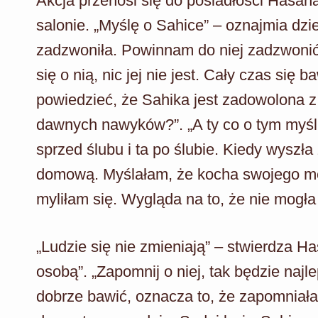
Akcja przenosi się do posiadłości Hasa
salonie. „Myślę o Sahice” – oznajmia dzi
zadzwoniła. Powinnam do niej zadzwonić
się o nią, nic jej nie jest. Cały czas się 
powiedzieć, że Sahika jest zadowolona z
dawnych nawyków?”. „A ty co o tym myślis
sprzed ślubu i ta po ślubie. Kiedy wyszł
domową. Myślałam, że kocha swojego męża
myliłam się. Wygląda na to, że nie mogła 
„Ludzie się nie zmieniają” – stwierdza Ha
osobą”. „Zapomnij o niej, tak będzie najlep
dobrze bawić, oznacza to, że zapomniała