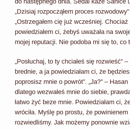
do następnego dnia. Sedai każe Sahice ud
„Dzisiaj rozpocząłem proces rozwodowy” 
„Ostrzegałem cię już wcześniej. Chociaż
powiedziałem ci, żebyś uważała na swoj
mojej reputacji. Nie podoba mi się to, co t
„Posłuchaj, to ty chciałeś się rozwieść” 
brednie, a ja powiedziałam ci, że będzies
poprosisz mnie o powrót”. „Ja?” – Hasan
dlatego wezwałeś mnie do siebie, prawda?
łatwo żyć beze mnie. Powiedziałam ci, że
wróciła. Myślę po prostu, że powinienem 
rozwiedliśmy. Jak możemy ponownie wzią