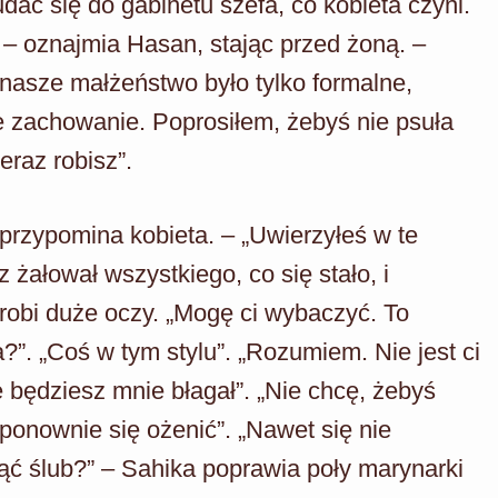
ać się do gabinetu szefa, co kobieta czyni.
– oznajmia Hasan, stając przed żoną. –
 nasze małżeństwo było tylko formalne,
e zachowanie. Poprosiłem, żebyś nie psuła
eraz robisz”.
– przypomina kobieta. – „Uwierzyłeś w te
z żałował wszystkiego, co się stało, i
 robi duże oczy. „Mogę ci wybaczyć. To
”. „Coś w tym stylu”. „Rozumiem. Nie jest ci
 będziesz mnie błagał”. „Nie chcę, żebyś
ponownie się ożenić”. „Nawet się nie
ć ślub?” – Sahika poprawia poły marynarki