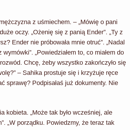
a mężczyzna z uśmiechem. – „Mówię o pani
 duże oczy. „Ożenię się z panią Ender”. „Ty z
ysz? Ender nie próbowała mnie otruć”. „Nadal
z wymówki”. „Powiedziałem to, co miałem do
rozwód. Chcę, żeby wszystko zakończyło się
zwolę?” – Sahika prostuje się i krzyżuje ręce
iać sprawę? Podpisałaś już dokumenty. Nie
 kobieta. „Może tak było wcześniej, ale
m”. „W porządku. Powiedzmy, że teraz tak