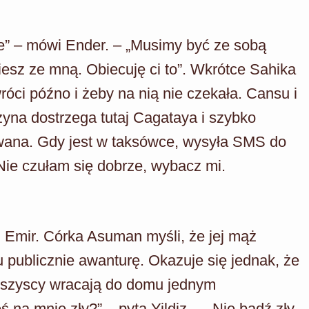
e” – mówi Ender. – „Musimy być ze sobą
ziesz ze mną. Obiecuję ci to”. Wkrótce Sahika
óci późno i żeby na nią nie czekała. Cansu i
yna dostrzega tutaj Cagataya i szybko
wana. Gdy jest w taksówce, wysyła SMS do
ie czułam się dobrze, wybacz mi.
 i Emir. Córka Asuman myśli, że jej mąż
u publicznie awanturę. Okazuje się jednak, że
. Wszyscy wracają do domu jednym
a mnie zły?” – pyta Yildiz. – „Nie bądź zły,