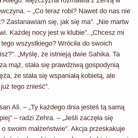
na Aliego. Mężczyzna rozmawia z Zehrą w
ewczyna. – „Co teraz robi? Nawet do nas nie
? Zastanawiam się, jak się ma”. „Nie martw
bawi. Każdej nocy jest w klubie”. „Chcesz mi
 tego wszystkiego? Wróciła do swoich
z?”. „Myślę, że istnieją dwie Sahika. Ta
a za mąż, stała się prawdziwą gospodynią
, że stała się wspaniałą kobietą, ale
już tego znieść”.
san Ali. – „Ty każdego dnia jesteś tą samą
iej” – radzi Zehra. – „Jeśli zaczęła się
 o swoim małżeństwie”. Akcja przeskakuje