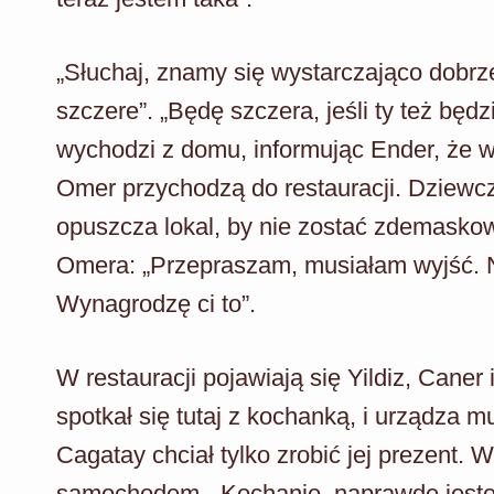
„Słuchaj, znamy się wystarczająco dobrz
szczere”. „Będę szczera, jeśli ty też będ
wychodzi z domu, informując Ender, że wr
Omer przychodzą do restauracji. Dziewcz
opuszcza lokal, by nie zostać zdemasko
Omera: „Przepraszam, musiałam wyjść. N
Wynagrodzę ci to”.
W restauracji pojawiają się Yildiz, Caner
spotkał się tutaj z kochanką, i urządza m
Cagatay chciał tylko zrobić jej prezent
samochodem. „Kochanie, naprawdę jesteś n