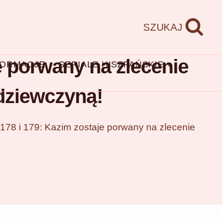
SZUKAJ
e porwany na zlecenie
FORMACJE
SERIALE HISZPAŃSKIE
 dziewczyną!
 178 i 179: Kazim zostaje porwany na zlecenie