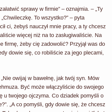
ałatwić sprawy w firmie” – oznajmia. – „Ty
. „Chwileczkę. To wszystko?” – pyta
ił ci, żebyś nauczył mnie pracy, a ty chcesz
aliście więcej niż na to zasługiwaliście. Na
ie firmę, żeby cię zadowolić? Przyjął was do
y dowie się, co robiliście za jego plecami,
„Nie owijaj w bawełnę, jak twój syn. Mów
ehmuza. Być może włączyliście do swojego
ę u twojego ojczyma. Co dziadek pomyśli o
ie?”. „A co pomyśli, gdy dowie się, że chcesz