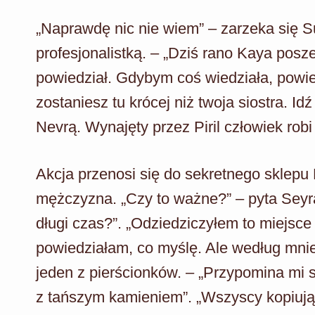
„Naprawdę nic nie wiem” – zarzeka się 
profesjonalistką. – „Dziś rano Kaya posze
powiedział. Gdybym coś wiedziała, powied
zostaniesz tu krócej niż twoja siostra. Id
Nevrą. Wynajęty przez Piril człowiek robi
Akcja przenosi się do sekretnego sklepu L
mężczyzna. „Czy to ważne?” – pyta Seyran
długi czas?”. „Odziedziczyłem to miejsce 
powiedziałam, co myślę. Ale według mnie
jeden z pierścionków. – „Przypomina mi st
z tańszym kamieniem”. „Wszyscy kopiują 