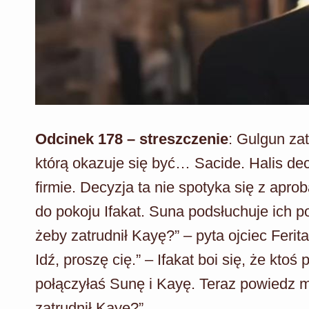
Odcinek 178 – streszczenie
: Gulgun za
którą okazuje się być… Sacide. Halis de
firmie. Decyzja ta nie spotyka się z ap
do pokoju Ifakat. Suna podsłuchuje ich po
żeby zatrudnił Kayę?” – pyta ojciec Feri
Idź, proszę cię.” – Ifakat boi się, że kto
połączyłaś Sunę i Kayę. Teraz powiedz m
zatrudnił Kayę?”.