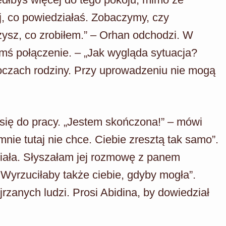
aj, co powiedziałaś. Zobaczymy, czy
ysz, co zrobiłem.” – Orhan odchodzi. W
mś połączenie. – „Jak wygląda sytuacja?
a oczach rodziny. Przy uprowadzeniu nie mogą
 się do pracy. „Jestem skończona!” – mówi
nie tutaj nie chce. Ciebie zresztą tak samo”.
ziała. Słyszałam jej rozmowę z panem
Wyrzuciłaby także ciebie, gdyby mogła”.
rzanych ludzi. Prosi Abidina, by dowiedział