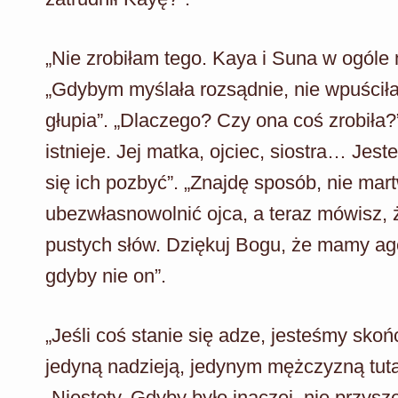
„Nie zrobiłam tego. Kaya i Suna w ogóle
„Gdybym myślała rozsądnie, nie wpuścił
głupia”. „Dlaczego? Czy ona coś zrobiła?”
istnieje. Jej matka, ojciec, siostra… Je
się ich pozbyć”. „Znajdę sposób, nie mart
ubezwłasnowolnić ojca, a teraz mówisz,
pustych słów. Dziękuj Bogu, że mamy agę
gdyby nie on”.
„Jeśli coś stanie się adze, jesteśmy skoń
jedyną nadzieją, jedynym mężczyzną tutaj
„Niestety. Gdyby było inaczej, nie przys