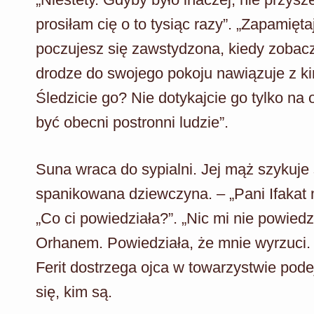
prosiłam cię o to tysiąc razy”. „Zapamięt
poczujesz się zawstydzona, kiedy zobacz
drodze do swojego pokoju nawiązuje z ki
Śledzicie go? Nie dotykajcie go tylko n
być obecni postronni ludzie”.
Suna wraca do sypialni. Jej mąż szykuje
spanikowana dziewczyna. – „Pani Ifakat m
„Co ci powiedziała?”. „Nic mi nie powied
Orhanem. Powiedziała, że mnie wyrzuci. 
Ferit dostrzega ojca w towarzystwie podej
się, kim są.