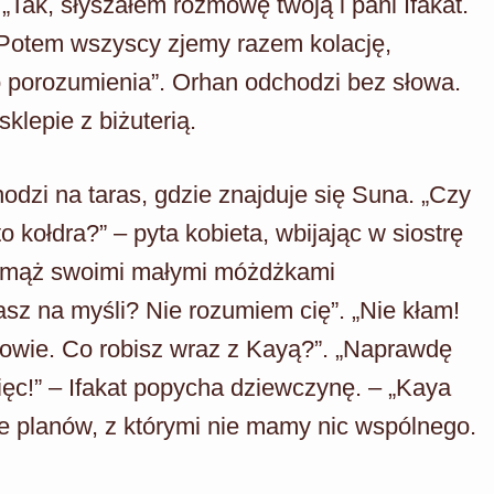
„Tak, słyszałem rozmowę twoją i pani Ifakat.
u. Potem wszyscy zjemy razem kolację,
o porozumienia”. Orhan odchodzi bez słowa.
klepie z biżuterią.
hodzi na taras, gdzie znajduje się Suna. „Czy
o kołdra?” – pyta kobieta, wbijając w siostrę
ój mąż swoimi małymi móżdżkami
sz na myśli? Nie rozumiem cię”. „Nie kłam!
e dowie. Co robisz wraz z Kayą?”. „Naprawdę
ęc!” – Ifakat popycha dziewczynę. – „Kaya
ie planów, z którymi nie mamy nic wspólnego.