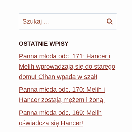
Szukaj:
OSTATNIE WPISY
Panna młoda odc. 171: Hancer i
Melih wprowadzają się do starego
domu! Cihan wpada w szał!
Panna młoda odc. 170: Melih i
Hancer zostają mężem i żoną!
Panna młoda odc. 169: Melih
oświadcza się Hancer!