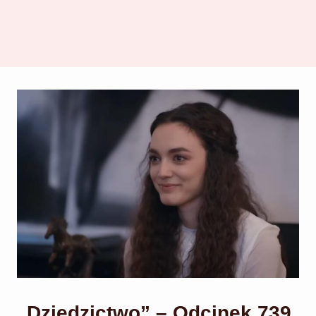
„Dziedzictwo” – Odcinek 739