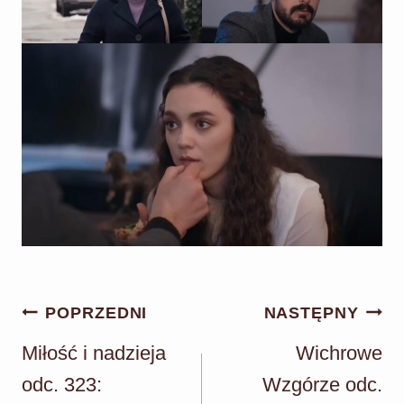
Nawigacja
POPRZEDNI
NASTĘPNY
wpisu
Miłość i nadzieja
Wichrowe
odc. 323:
Wzgórze odc.