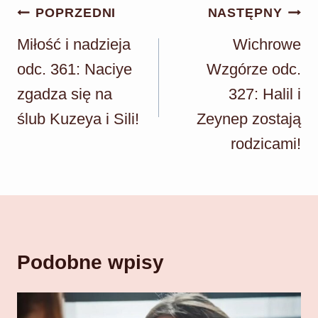
Nawigacja
POPRZEDNI
NASTĘPNY
wpisu
Miłość i nadzieja
Wichrowe
odc. 361: Naciye
Wzgórze odc.
zgadza się na
327: Halil i
ślub Kuzeya i Sili!
Zeynep zostają
rodzicami!
Podobne wpisy