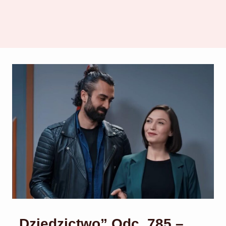
„Dziedzictwo” Odc. 785 –