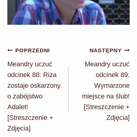
Nawigacja
POPRZEDNI
NASTĘPNY
wpisu
Meandry uczuć
Meandry uczuć
odcinek 88: Riza
odcinek 89:
zostaje oskarżony
Wymarzone
o zabójstwo
miejsce na ślub!
Adalet!
[Streszczenie +
[Streszczenie +
Zdjęcia]
Zdjęcia]