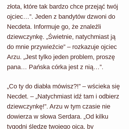
złota, które tak bardzo chce przejąć twój
ojciec…”. Jeden z bandytów dzwoni do
Necdeta. Informuje go, że znaleźli
dziewczynkę. „Świetnie, natychmiast ją
do mnie przywieźcie” – rozkazuje ojciec
Arzu. „Jest tylko jeden problem, proszę
pana… Pańska córka jest z nią…”.
„Co ty do diabła mówisz?!” – wścieka się
Necdet. – „Natychmiast idź tam i odbierz
dziewczynkę!”. Arzu w tym czasie nie
dowierza w słowa Serdara. „Od kilku
tygodni śledzę twojego ojca, by