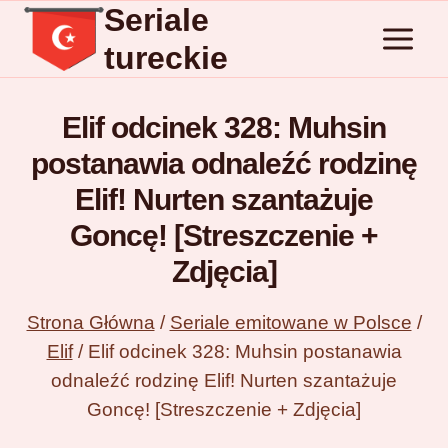
Seriale
Przejdź
do
tureckie
treści
Elif odcinek 328: Muhsin
postanawia odnaleźć rodzinę
Elif! Nurten szantażuje
Goncę! [Streszczenie +
Zdjęcia]
Strona Główna
/
Seriale emitowane w Polsce
/
Elif
/
Elif odcinek 328: Muhsin postanawia
odnaleźć rodzinę Elif! Nurten szantażuje
Goncę! [Streszczenie + Zdjęcia]