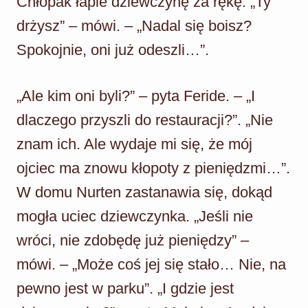
Chłopak łapie dziewczynę za rękę. „Ty
drżysz” – mówi. – „Nadal się boisz?
Spokojnie, oni już odeszli…”.
„Ale kim oni byli?” – pyta Feride. – „I
dlaczego przyszli do restauracji?”. „Nie
znam ich. Ale wydaje mi się, że mój
ojciec ma znowu kłopoty z pieniędzmi…”.
W domu Nurten zastanawia się, dokąd
mogła uciec dziewczynka. „Jeśli nie
wróci, nie zdobędę już pieniędzy” –
mówi. – „Może coś jej się stało… Nie, na
pewno jest w parku”. „I gdzie jest