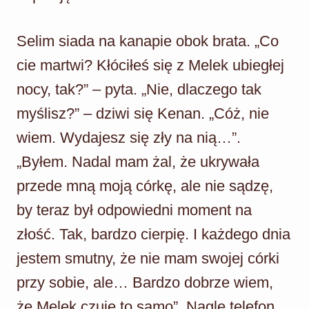
Selim siada na kanapie obok brata. „Co
cie martwi? Kłóciłeś się z Melek ubiegłej
nocy, tak?” – pyta. „Nie, dlaczego tak
myślisz?” – dziwi się Kenan. „Cóż, nie
wiem. Wydajesz się zły na nią…”.
„Byłem. Nadal mam żal, że ukrywała
przede mną moją córkę, ale nie sądzę,
by teraz był odpowiedni moment na
złość. Tak, bardzo cierpię. I każdego dnia
jestem smutny, że nie mam swojej córki
przy sobie, ale… Bardzo dobrze wiem,
że Melek czuje to samo”. Nagle telefon