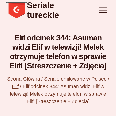
Seriale
Przejdź
do
tureckie
treści
Elif odcinek 344: Asuman
widzi Elif w telewizji! Melek
otrzymuje telefon w sprawie
Elif! [Streszczenie + Zdjęcia]
Strona Główna
/
Seriale emitowane w Polsce
/
Elif
/
Elif odcinek 344: Asuman widzi Elif w
telewizji! Melek otrzymuje telefon w sprawie
Elif! [Streszczenie + Zdjęcia]