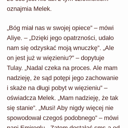
oznajmia Melek.
„Bóg miał nas w swojej opiece” – mówi
Aliye. – „Dzięki jego opatrzności, udało
nam się odzyskać moją wnuczkę”. „Ale
on jest już w więzieniu?” – dopytuje
Tulay. „Nadal czeka na proces. Ale mam
nadzieję, że sąd potępi jego zachowanie
i skaże na długi pobyt w więzieniu” –
oświadcza Melek. „Mam nadzieję, że tak
się stanie”. „Musi! Aby nigdy więcej nie
spowodował czegoś podobnego” – mówi
pani Emiroglu. „Zatem dostałaś sms-a od