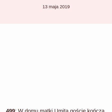
13 maja 2019
499
: W domu matki Umita goście kończą