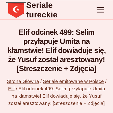
Seriale
Przejdź
do
tureckie
treści
Elif odcinek 499: Selim
przyłapuje Umita na
kłamstwie! Elif dowiaduje się,
że Yusuf został aresztowany!
[Streszczenie + Zdjęcia]
Strona Główna
/
Seriale emitowane w Polsce
/
Elif
/
Elif odcinek 499: Selim przyłapuje Umita
na kłamstwie! Elif dowiaduje się, że Yusuf
został aresztowany! [Streszczenie + Zdjęcia]