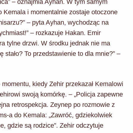
ńca” – oznajmia Ayhan. W tym samym
o Kemala i momentalnie zostaje otoczone
omisarzu?” – pyta Ayhan, wychodząc na
tychmiast!” – rozkazuje Hakan. Emir
a tylne drzwi. W środku jednak nie ma
ę stało? To przedstawienie to dla mnie?” –
do momentu, kiedy Zehir przekazał Kemalowi
ehirowi swoją komórkę. – „Policja zapewne
ejna retrospekcja. Zeynep po rozmowie z
ms-a do Kemala: „Zawróć, gdziekolwiek
ce, gdzie są rodzice”. Zehir odczytuje