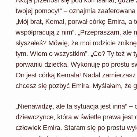
Akcja przenosi się pod komisariat, gdzi
twojej pomocy!” – oznajmia zaaferowana 
„Mój brat, Kemal, porwał córkę Emira, a
współpracują z nim”. „Przepraszam, ale 
słyszałeś? Mówię, że moi rodzicie zniknęl
tym. Wiem o wszystkim”. „Co? Ty też w t
porwaniu dziecka. Wykonuję po prostu swo
On jest córką Kemala! Nadal zamierzasz
chcesz się pozbyć Emira. Myślałam, że g
„Nienawidzę, ale ta sytuacja jest inna” 
dziewczynce, która w świetle prawa jest 
człowiek Emira. Staram się po prostu wyk