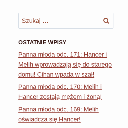
Szukaj:
OSTATNIE WPISY
Panna młoda odc. 171: Hancer i
Melih wprowadzają się do starego
domu! Cihan wpada w szał!
Panna młoda odc. 170: Melih i
Hancer zostają mężem i żoną!
Panna młoda odc. 169: Melih
oświadcza się Hancer!