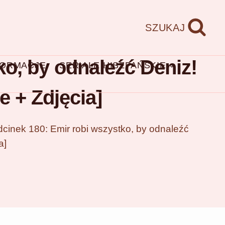
SZUKAJ
o, by odnaleźć Deniz!
FORMACJE
SERIALE HISZPAŃSKIE
e + Zdjęcia]
cinek 180: Emir robi wszystko, by odnaleźć
a]