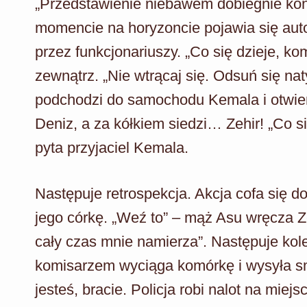
„Przedstawienie niebawem dobiegnie ko
momencie na horyzoncie pojawia się aut
przez funkcjonariuszy. „Co się dzieje, k
zewnątrz. „Nie wtrącaj się. Odsuń się na
podchodzi do samochodu Kemala i otwier
Deniz, a za kółkiem siedzi… Zehir! „Co si
pyta przyjaciel Kemala.
Następuje retrospekcja. Akcja cofa się 
jego córkę. „Weź to” – mąż Asu wręcza Z
cały czas mnie namierza”. Następuje kol
komisarzem wyciąga komórkę i wysyła s
jesteś, bracie. Policja robi nalot na miejs