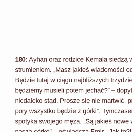
180
: Ayhan oraz rodzice Kemala siedz
strumieniem. „Masz jakieś wiadomości od
Będzie tutaj w ciągu najbliższych trzydzi
będziemy musieli potem jechać?” – dopyt
niedaleko stąd. Proszę się nie martwić, p
pory wszystko będzie z górki”. Tymczase
spotyka swojego męża. „Są jakieś nowe 
naszą córkę” – oświadcza Emir. „Jak to?!”