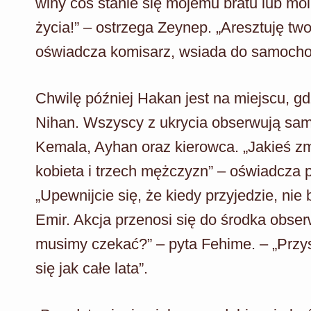
winy coś stanie się mojemu bratu lub mo
życia!” – ostrzega Zeynep. „Aresztuję two
oświadcza komisarz, wsiada do samocho
Chwilę później Hakan jest na miejscu, gd
Nihan. Wszyscy z ukrycia obserwują sam
Kemala, Ayhan oraz kierowca. „Jakieś zmi
kobieta i trzech mężczyzn” – oświadcza 
„Upewnijcie się, że kiedy przyjedzie, nie
Emir. Akcja przenosi się do środka obs
musimy czekać?” – pyta Fehime. – „Przy
się jak całe lata”.