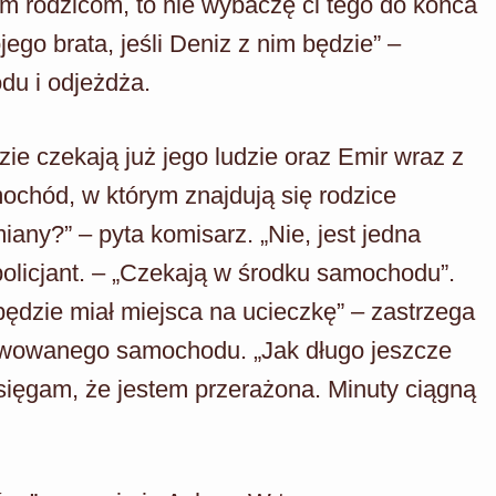
im rodzicom, to nie wybaczę ci tego do końca
jego brata, jeśli Deniz z nim będzie” –
du i odjeżdża.
zie czekają już jego ludzie oraz Emir wraz z
ochód, w którym znajdują się rodzice
any?” – pyta komisarz. „Nie, jest jedna
policjant. – „Czekają w środku samochodu”.
 będzie miał miejsca na ucieczkę” – zastrzega
erwowanego samochodu. „Jak długo jeszcze
sięgam, że jestem przerażona. Minuty ciągną