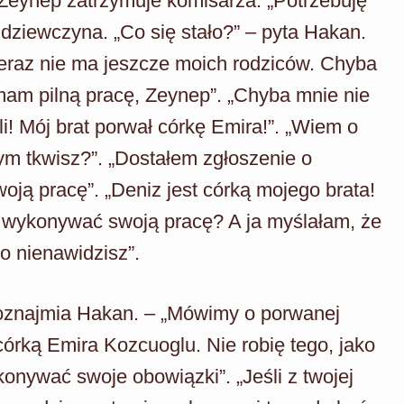
e Zeynep zatrzymuje komisarza. „Potrzebuję
dziewczyna. „Co się stało?” – pyta Hakan.
 teraz nie ma jeszcze moich rodziców. Chyba
mam pilną pracę, Zeynep”. „Chyba mnie nie
i! Mój brat porwał córkę Emira!”. „Wiem o
ym tkwisz?”. „Dostałem zgłoszenie o
ją pracę”. „Deniz jest córką mojego brata!
 wykonywać swoją pracę? A ja myślałam, że
o nienawidzisz”.
– oznajmia Hakan. – „Mówimy o porwanej
córką Emira Kozcuoglu. Nie robię tego, jako
onywać swoje obowiązki”. „Jeśli z twojej