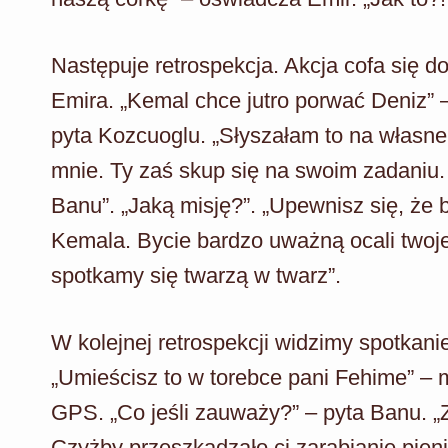
Następuje retrospekcja. Akcja cofa się 
Emira. „Kemal chce jutro porwać Deniz” 
pyta Kozcuoglu. „Słyszałam to na własne
mnie. Ty zaś skup się na swoim zadaniu
Banu”. „Jaką misję?”. „Upewnisz się, że
Kemala. Bycie bardzo uważną ocali twoj
spotkamy się twarzą w twarz”.
W kolejnej retrospekcji widzimy spotka
„Umieścisz to w torebce pani Fehime” – 
GPS. „Co jeśli zauważy?” – pyta Banu. „Z
Czyżby przeszkadzało ci zarabianie pieni