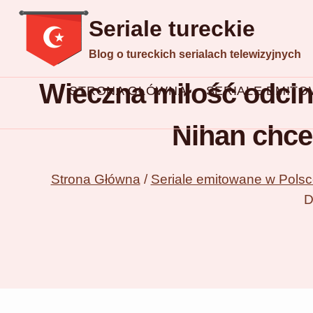
Przejdź
Seriale tureckie
do
Blog o tureckich serialach telewizyjnych
treści
Wieczna miłość odcine
STRONA GŁÓWNA
SERIALE EMIT
Nihan chce 
Strona Główna
/
Seriale emitowane w Pols
D