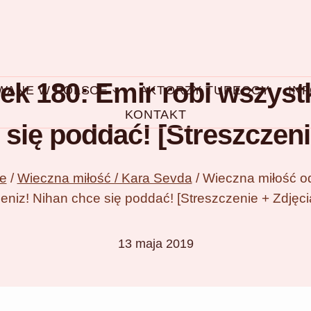
k 180: Emir robi wszystk
OWANE W POLSCE
AKTORZY TURECCY
IN
KONTAKT
się poddać! [Streszczeni
ce
/
Wieczna miłość / Kara Sevda
/
Wieczna miłość od
eniz! Nihan chce się poddać! [Streszczenie + Zdjęci
13 maja 2019