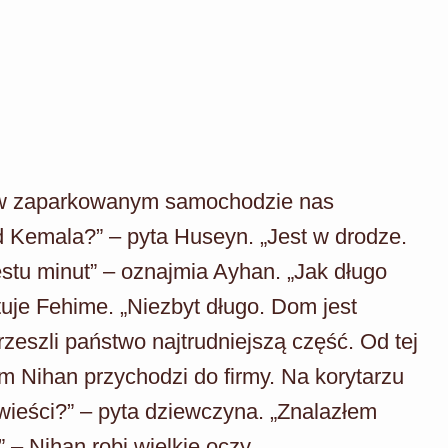
ą w zaparkowanym samochodzie nas
 Kemala?” – pyta Huseyn. „Jest w drodze.
estu minut” – oznajmia Ayhan. „Jak długo
uje Fehime. „Niezbyt długo. Dom jest
rzeszli państwo najtrudniejszą część. Od tej
m Nihan przychodzi do firmy. Na korytarzu
wieści?” – pyta dziewczyna. „Znalazłem
 – Nihan robi wielkie oczy.