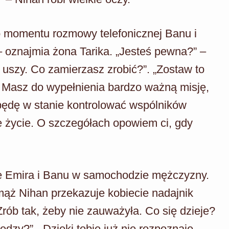
do momentu rozmowy telefonicznej Banu i
– oznajmia żona Tarika. „Jesteś pewna?” –
 uszy. Co zamierzasz zrobić?”. „Zostaw to
. Masz do wypełnienia bardzo ważną misję,
 będę w stanie kontrolować wspólników
e życie. O szczegółach opowiem ci, gdy
nie Emira i Banu w samochodzie mężczyzny.
mąż Nihan przekazuje kobiecie nadajnik
rób tak, żeby nie zauważyła. Co się dzieje?
ędzy?”. „Dzięki tobie już nie rozpoznaję