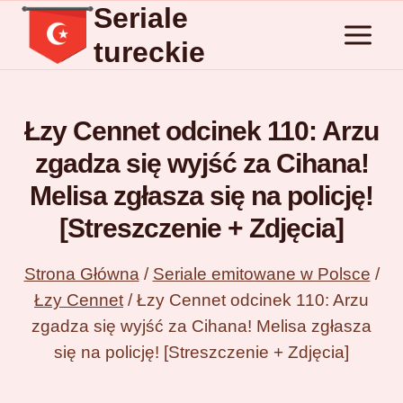
Seriale
Przejdź
do
tureckie
treści
Łzy Cennet odcinek 110: Arzu
zgadza się wyjść za Cihana!
Melisa zgłasza się na policję!
[Streszczenie + Zdjęcia]
Strona Główna
/
Seriale emitowane w Polsce
/
Łzy Cennet
/
Łzy Cennet odcinek 110: Arzu
zgadza się wyjść za Cihana! Melisa zgłasza
się na policję! [Streszczenie + Zdjęcia]