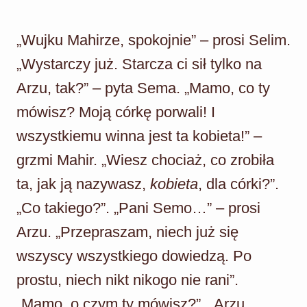
„Wujku Mahirze, spokojnie” – prosi Selim.
„Wystarczy już. Starcza ci sił tylko na
Arzu, tak?” – pyta Sema. „Mamo, co ty
mówisz? Moją córkę porwali! I
wszystkiemu winna jest ta kobieta!” –
grzmi Mahir. „Wiesz chociaż, co zrobiła
ta, jak ją nazywasz,
kobieta
, dla córki?”.
„Co takiego?”. „Pani Semo…” – prosi
Arzu. „Przepraszam, niech już się
wszyscy wszystkiego dowiedzą. Po
prostu, niech nikt nikogo nie rani”.
„Mamo, o czym ty mówisz?”. „Arzu