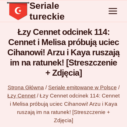
Seriale
Przejdź
do
tureckie
treści
Łzy Cennet odcinek 114:
Cennet i Melisa próbują uciec
Cihanowi! Arzu i Kaya ruszają
im na ratunek! [Streszczenie
+ Zdjęcia]
Strona Główna
/
Seriale emitowane w Polsce
/
Łzy Cennet
/
Łzy Cennet odcinek 114: Cennet
i Melisa próbują uciec Cihanowi! Arzu i Kaya
ruszają im na ratunek! [Streszczenie +
Zdjęcia]