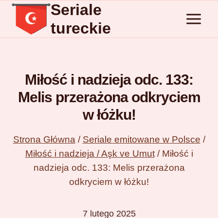
Seriale
Przejdź
do
tureckie
treści
Miłość i nadzieja odc. 133:
Melis przerażona odkryciem
w łóżku!
Strona Główna
/
Seriale emitowane w Polsce
/
Miłość i nadzieja / Aşk ve Umut
/
Miłość i
nadzieja odc. 133: Melis przerażona
odkryciem w łóżku!
7 lutego 2025