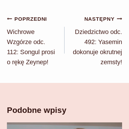
Nawigacja
POPRZEDNI
NASTĘPNY
wpisu
Wichrowe
Dziedzictwo odc.
Wzgórze odc.
492: Yasemin
112: Songul prosi
dokonuje okrutnej
o rękę Zeynep!
zemsty!
Podobne wpisy