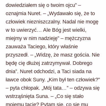
dowiedziałem się o twoim ojcu” –
oznajmia Nuret. – „Wydawało się, że to
człowiek niezniszczalny. Nadal nie mogę
w to uwierzyć… Ale Bóg jest wielki,
miejmy w nim nadzieję” – mężczyzna
zauważa Taciego, który właśnie
przyszedł. – „Widzę, że masz gościa. Nie
będę cię dłużej zatrzymywał. Dobrego
dnia”. Nuret odchodzi, a Taci siada na
ławce obok Suny. „Kim był ten człowiek?”
– pyta chłopak. „Mój tata…” – odzywa się
wstrząśnięta Suna. – „Co się stało
mojemu tacie? Pytam się, co się mu