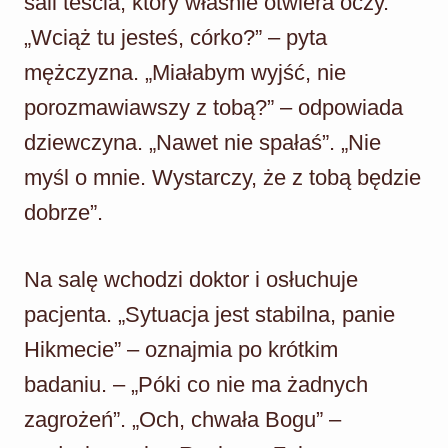
sali teścia, który właśnie otwiera oczy.
„Wciąż tu jesteś, córko?” – pyta
mężczyzna. „Miałabym wyjść, nie
porozmawiawszy z tobą?” – odpowiada
dziewczyna. „Nawet nie spałaś”. „Nie
myśl o mnie. Wystarczy, że z tobą będzie
dobrze”.
Na salę wchodzi doktor i osłuchuje
pacjenta. „Sytuacja jest stabilna, panie
Hikmecie” – oznajmia po krótkim
badaniu. – „Póki co nie ma żadnych
zagrożeń”. „Och, chwała Bogu” –