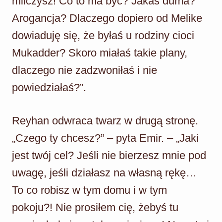
milczysz! Co to ma być? Jakaś duma?
Arogancja? Dlaczego dopiero od Melike
dowiaduję się, że byłaś u rodziny cioci
Mukadder? Skoro miałaś takie plany,
dlaczego nie zadzwoniłaś i nie
powiedziałaś?”.
Reyhan odwraca twarz w drugą stronę.
„Czego ty chcesz?” – pyta Emir. – „Jaki
jest twój cel? Jeśli nie bierzesz mnie pod
uwagę, jeśli działasz na własną rękę…
To co robisz w tym domu i w tym
pokoju?! Nie prosiłem cię, żebyś tu