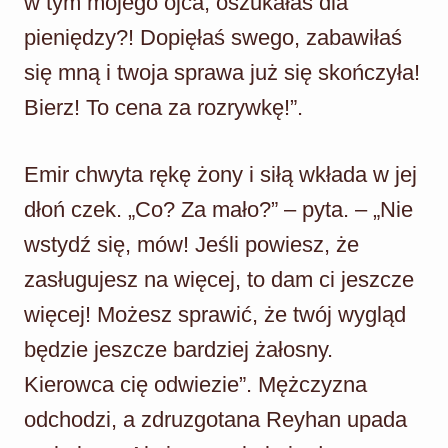
w tym mojego ojca, oszukałaś dla
pieniędzy?! Dopięłaś swego, zabawiłaś
się mną i twoja sprawa już się skończyła!
Bierz! To cena za rozrywkę!”.
Emir chwyta rękę żony i siłą wkłada w jej
dłoń czek. „Co? Za mało?” – pyta. – „Nie
wstydź się, mów! Jeśli powiesz, że
zasługujesz na więcej, to dam ci jeszcze
więcej! Możesz sprawić, że twój wygląd
będzie jeszcze bardziej żałosny.
Kierowca cię odwiezie”. Mężczyzna
odchodzi, a zdruzgotana Reyhan upada