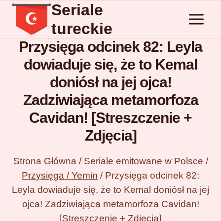
Seriale
Przejdź
do
tureckie
treści
Przysięga odcinek 82: Leyla
dowiaduje się, że to Kemal
doniósł na jej ojca!
Zadziwiająca metamorfoza
Cavidan! [Streszczenie +
Zdjęcia]
Strona Główna
/
Seriale emitowane w Polsce
/
Przysięga / Yemin
/
Przysięga odcinek 82:
Leyla dowiaduje się, że to Kemal doniósł na jej
ojca! Zadziwiająca metamorfoza Cavidan!
[Streszczenie + Zdjęcia]