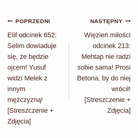
Nawigacja
POPRZEDNI
NASTĘPNY
wpisu
Elif odcinek 652:
Więzień miłości
Selim dowiaduje
odcinek 213:
się, że będzie
Mehtap nie radzi
ojcem! Yusuf
sobie sama! Prosi
widzi Melek z
Betona, by do niej
innym
wrócił!
mężczyzną!
[Streszczenie +
[Streszczenie +
Zdjęcia]
Zdjęcia]