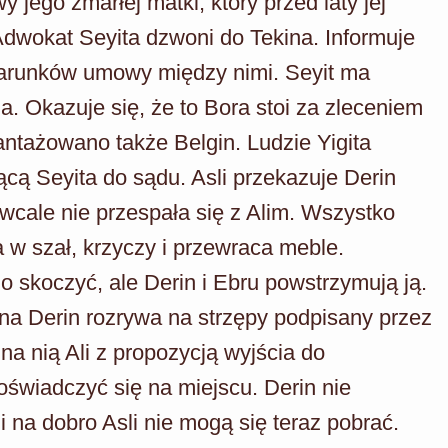
jego zmarłej matki, który przed laty jej
 Adwokat Seyita dzwoni do Tekina. Informuje
 warunków umowy między nimi. Seyit ma
a. Okazuje się, że to Bora stoi za zleceniem
antażowano także Belgin. Ludzie Yigita
cą Seyita do sądu. Asli przekazuje Derin
wcale nie przespała się z Alim. Wszystko
a w szał, krzyczy i przewraca meble.
o skoczyć, ale Derin i Ebru powstrzymują ją.
ana Derin rozrywa na strzępy podpisany przez
 nią Ali z propozycją wyjścia do
świadczyć się na miejscu. Derin nie
 na dobro Asli nie mogą się teraz pobrać.