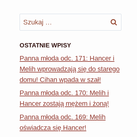
Szukaj:
OSTATNIE WPISY
Panna młoda odc. 171: Hancer i
Melih wprowadzają się do starego
domu! Cihan wpada w szał!
Panna młoda odc. 170: Melih i
Hancer zostają mężem i żoną!
Panna młoda odc. 169: Melih
oświadcza się Hancer!