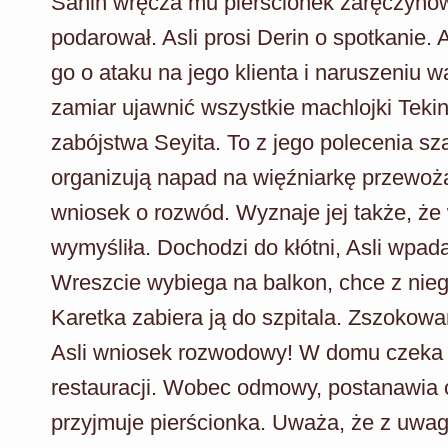
Sahin wręcza mu pierścionek zaręczynowy 
podarował. Asli prosi Derin o spotkanie.
go o ataku na jego klienta i naruszeniu
zamiar ujawnić wszystkie machlojki Tekin
zabójstwa Seyita. To z jego polecenia sz
organizują napad na więźniarkę przewożą
wniosek o rozwód. Wyznaje jej także, że 
wymyśliła. Dochodzi do kłótni, Asli wpad
Wreszcie wybiega na balkon, chce z nieg
Karetka zabiera ją do szpitala. Zszokow
Asli wniosek rozwodowy! W domu czeka na
restauracji. Wobec odmowy, postanawia o
przyjmuje pierścionka. Uważa, że z uwagi