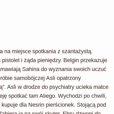
ża na miejsce spotkania z szantażystą.
pistolet i żąda pieniędzy. Belgin przekazuje
n namawiają Sahina do wyznania swoich uczuć
próbie samobójczej Asli opatrzony
”. Asli w drodze do psychiatry ucieka matce
ieję spotkać tam Aliego. Wychodzi po chwili,
n kupuje dla Nesrin pierścionek. Stojącą pod
abiera ją na swój skuter. Ebru dzwoni do