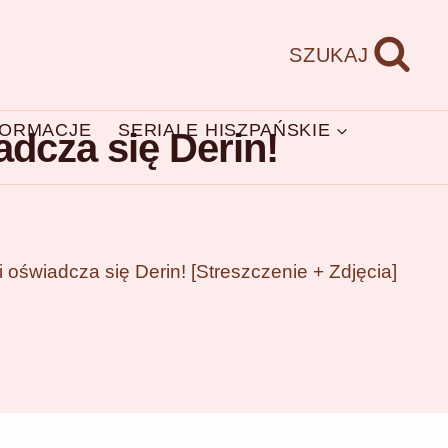
SZUKAJ
FORMACJE
SERIALE HISZPAŃSKIE
adcza się Derin!
i oświadcza się Derin! [Streszczenie + Zdjęcia]