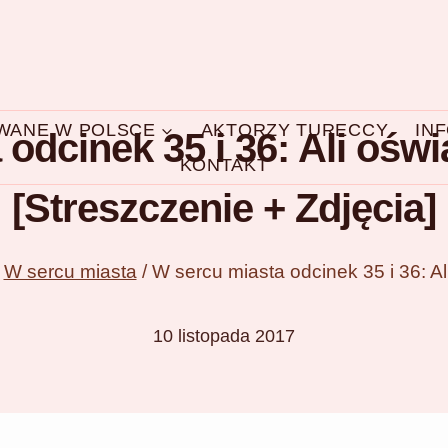
OWANE W POLSCE
AKTORZY TURECCY
IN
odcinek 35 i 36: Ali oświ
KONTAKT
[Streszczenie + Zdjęcia]
W sercu miasta
/
W sercu miasta odcinek 35 i 36: Al
10 listopada 2017