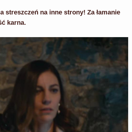
a streszczeń na inne strony! Za łamanie
ść karna.