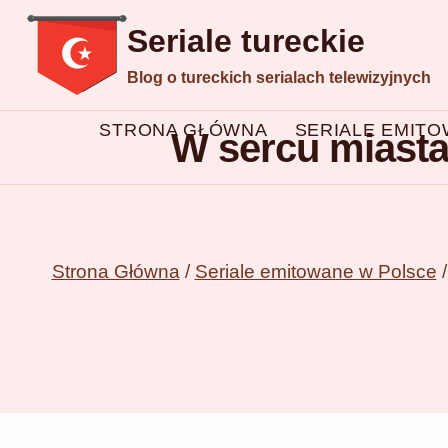
Przejdź
Seriale tureckie
do
Blog o tureckich serialach telewizyjnych
treści
STRONA GŁÓWNA
SERIALE EMIT
W sercu miasta 
Strona Główna
/
Seriale emitowane w Polsce
/