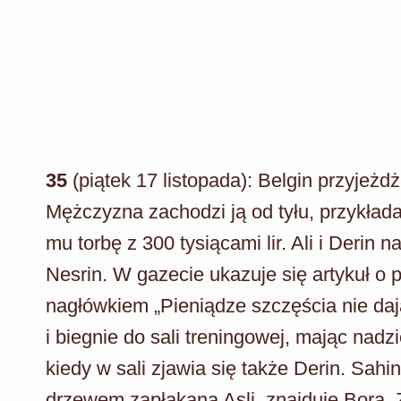
35
(piątek 17 listopada): Belgin przyjeżd
Mężczyzna zachodzi ją od tyłu, przykłada 
mu torbę z 300 tysiącami lir. Ali i Deri
Nesrin. W gazecie ukazuje się artykuł o 
nagłówkiem „Pieniądze szczęścia nie dają
i biegnie do sali treningowej, mając nadz
kiedy w sali zjawia się także Derin. Sahi
drzewem zapłakaną Asli, znajduje Bora. Z