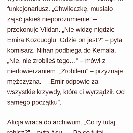
funkcjonariusz. „Chwileczkę, musiało
zajść jakieś nieporozumienie” –
przekonuje Vildan. „Nie widzę nigdzie
Emira Kozcuoglu. Gdzie on jest?” – pyta
komisarz. Nihan podbiega do Kemala.
„Nie, nie zrobiłeś tego…” – mówi z
niedowierzaniem. „Zrobiłem” – przyznaje
mężczyzna. – „Emir odpowie za
wszystkie krzywdy, które ci wyrządził. Od
samego początku”.
Akcja wraca do archiwum. „Co ty tutaj
robisz?” – pyta Asu. – „Po co tutaj