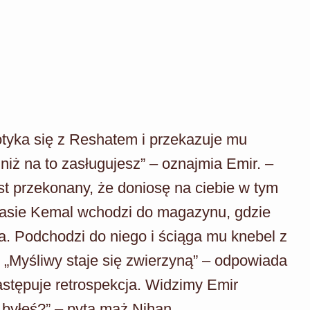
otyka się z Reshatem i przekazuje mu
niż na to zasługujesz” – oznajmia Emir. –
st przekonany, że doniosę na ciebie w tym
asie Kemal wchodzi do magazynu, gdzie
a. Podchodzi do niego i ściąga mu knebel z
e. „Myśliwy staje się zwierzyną” – odpowiada
astępuje retrospekcja. Widzimy Emir
 byłeś?” – pyta mąż Nihan.