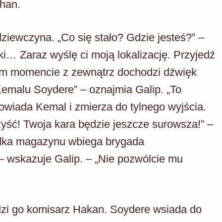
han.
ziewczyna. „Co się stało? Gdzie jesteś?” –
i… Zaraz wyślę ci moją lokalizację. Przyjedź
ym momencie z zewnątrz dochodzi dźwięk
 Kemalu Soydere” – oznajmia Galip. „To
powiada Kemal i zmierza do tylnego wyjścia.
zyść! Twoja kara będzie jeszcze surowsza!” –
odka magazynu wbiega brygada
” – wskazuje Galip. – „Nie pozwólcie mu
zi go komisarz Hakan. Soydere wsiada do