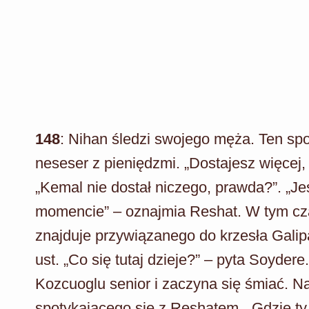
148
: Nihan śledzi swojego męża. Ten sp
neseser z pieniędzmi. „Dostajesz więcej, 
„Kemal nie dostał niczego, prawda?”. „Je
momencie” – oznajmia Reshat. W tym cz
znajduje przywiązanego do krzesła Galip
ust. „Co się tutaj dzieje?” – pyta Soyder
Kozcuoglu senior i zaczyna się śmiać. N
spotykającego się z Reshatem. „Gdzie ty