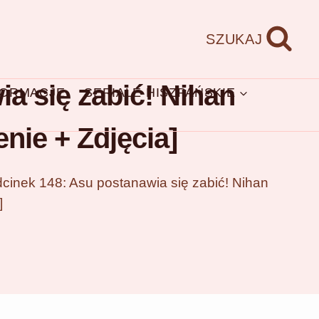
SZUKAJ
a się zabić! Nihan
FORMACJE
SERIALE HISZPAŃSKIE
nie + Zdjęcia]
cinek 148: Asu postanawia się zabić! Nihan
]