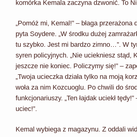
komórka Kemala zaczyna dzwonić. To Ni
„Pomóż mi, Kemal!” – błaga przerażona d
pyta Soydere. „W środku dużej zamrażark
tu szybko. Jest mi bardzo zimno…”. W t
syren policyjnych. „Nie uciekniesz stąd,
jeszcze nie koniec. Policzymy się!” – za
„Twoja ucieczka działa tylko na moją kor
woła za nim Kozcuoglu. Po chwili do śr
funkcjonariuszy. „Ten łajdak uciekł tędy!
uciec!”.
Kemal wybiega z magazynu. Z oddali wid