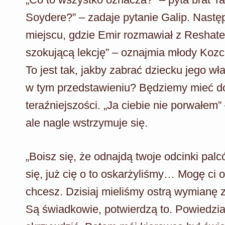
Soydere?” – zadaje pytanie Galip. Nastę
miejscu, gdzie Emir rozmawiał z Reshat
szokującą lekcję” – oznajmia młody Kozc
To jest tak, jakby zabrać dziecku jego w
w tym przedstawieniu? Będziemy mieć d
teraźniejszości. „Ja ciebie nie porwałe
ale nagle wstrzymuje się.
„Boisz się, że odnajdą twoje odcinki palc
się, już cię o to oskarżyliśmy… Mogę ci 
chcesz. Dzisiaj mieliśmy ostrą wymianę 
Są świadkowie, potwierdzą to. Powiedz