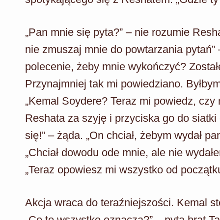
„Pan mnie się pyta?” – nie rozumie Resha
nie zmuszaj mnie do powtarzania pytań” 
polecenie, żeby mnie wykończyć? Został
Przynajmniej tak mi powiedziano. Byłbym
„Kemal Soydere? Teraz mi powiedz, czy 
Reshata za szyję i przyciska go do siat
się!” – żąda. „On chciał, żebym wydał p
„Chciał dowodu ode mnie, ale nie wydałe
„Teraz opowiesz mi wszystko od początku
Akcja wraca do teraźniejszości. Kemal s
„Co to wszystko oznacza?” – pyta brat T