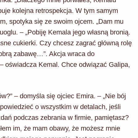
puje kolejna retrospekcja. W tym samym
em, spotyka się ze swoim ojcem. „Dam mu
uoglu. – „Pobiję Kemala jego własną bronią.
łasne cukierki. Czy chcesz zagrać główną rolę
obrą zabawę…”. Akcja wraca do
m” – oświadcza Kemal. Chce odwiązać Galipa,
ów?” – domyśla się ojciec Emira. – „Nie bój
opowiedzieć o wszystkim w detalach, jeśli
zdań podczas zebrania w firmie, pamiętasz?
iałem im, że mam obawy, że możesz mnie