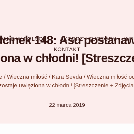
cinek 148: Asu postanawi
OWANE W POLSCE
AKTORZY TURECCY
IN
KONTAKT
iona w chłodni! [Streszcze
e
/
Wieczna miłość / Kara Sevda
/
Wieczna miłość od
zostaje uwięziona w chłodni! [Streszczenie + Zdjęcia
22 marca 2019