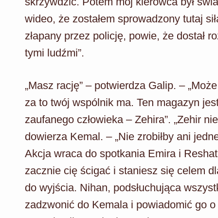
skrzywdzić. Potem mój kierowca był świ
wideo, że zostałem sprowadzony tutaj sił
złapany przez policję, powie, że dostał 
tymi ludźmi”.
„Masz rację” – potwierdza Galip. – „Moż
za to twój wspólnik ma. Ten magazyn jest
zaufanego człowieka – Zehira”. „Zehir nie
dowierza Kemal. – „Nie zrobiłby ani jedn
Akcja wraca do spotkania Emira i Resha
zacznie cię ścigać i staniesz się celem dl
do wyjścia. Nihan, podsłuchująca wszys
zadzwonić do Kemala i powiadomić go o 