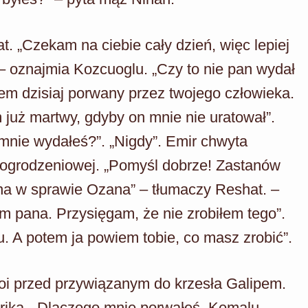
t. „Czekam na ciebie cały dzień, więc lepiej
– oznajmia Kozcuoglu. „Czy to nie pan wydał
em dzisiaj porwany przez twojego człowieka.
 już martwy, gdyby on mnie nie uratował”.
mnie wydałeś?”. „Nigdy”. Emir chwyta
ki ogrodzeniowej. „Pomyśl dobrze! Zastanów
ana w sprawie Ozana” – tłumaczy Reshat. –
m pana. Przysięgam, że nie zrobiłem tego”.
. A potem ja powiem tobie, co masz zrobić”.
toi przed przywiązanym do krzesła Galipem.
arika. „Dlaczego mnie porwałeś, Kemalu