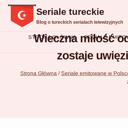
Przejdź
Seriale tureckie
do
Blog o tureckich serialach telewizyjnych
treści
Wieczna miłość od
STRONA GŁÓWNA
SERIALE EMIT
zostaje uwięz
Strona Główna
/
Seriale emitowane w Polsc