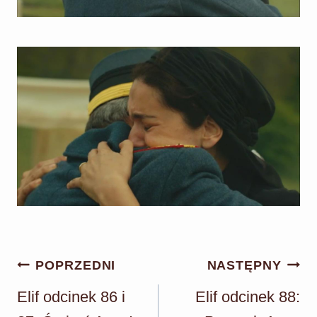
Nawigacja
POPRZEDNI
NASTĘPNY
wpisu
Elif odcinek 86 i
Elif odcinek 88: