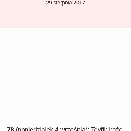
29 sierpnia 2017
78
(poniedziałek 4 września): Tevfik każe