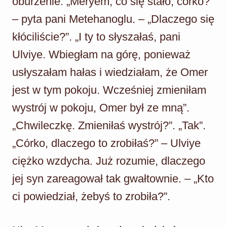
oburzenie. „Meryem, co się stało, córko?”
– pyta pani Metehanoglu. – „Dlaczego się
kłóciliście?”. „I ty to słyszałaś, pani
Ulviye. Wbiegłam na górę, ponieważ
usłyszałam hałas i wiedziałam, że Omer
jest w tym pokoju. Wcześniej zmieniłam
wystrój w pokoju, Omer był ze mną”.
„Chwileczkę. Zmieniłaś wystrój?”. „Tak”.
„Córko, dlaczego to zrobiłaś?” – Ulviye
ciężko wzdycha. Już rozumie, dlaczego
jej syn zareagował tak gwałtownie. – „Kto
ci powiedział, żebyś to zrobiła?”.