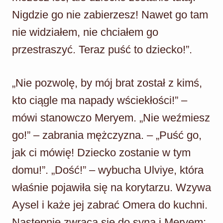
Nigdzie go nie zabierzesz! Nawet go tam
nie widziałem, nie chciałem go
przestraszyć. Teraz puść to dziecko!”.
„Nie pozwolę, by mój brat został z kimś,
kto ciągle ma napady wściekłości!” –
mówi stanowczo Meryem. „Nie weźmiesz
go!” – zabrania mężczyzna. – „Puść go,
jak ci mówię! Dziecko zostanie w tym
domu!”. „Dość!” – wybucha Ulviye, która
właśnie pojawiła się na korytarzu. Wzywa
Aysel i każe jej zabrać Omera do kuchni.
Następnie zwraca się do syna i Meryem: