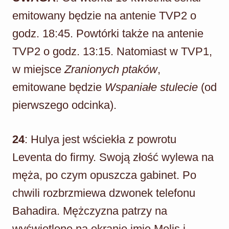
emitowany będzie na antenie TVP2 o
godz. 18:45. Powtórki także na antenie
TVP2 o godz. 13:15. Natomiast w TVP1,
w miejsce
Zranionych ptaków
,
emitowane będzie
Wspaniałe stulecie
(od
pierwszego odcinka).
24
: Hulya jest wściekła z powrotu
Leventa do firmy. Swoją złość wylewa na
męża, po czym opuszcza gabinet. Po
chwili rozbrzmiewa dzwonek telefonu
Bahadira. Mężczyzna patrzy na
wyświetlone na ekranie imię Melis i