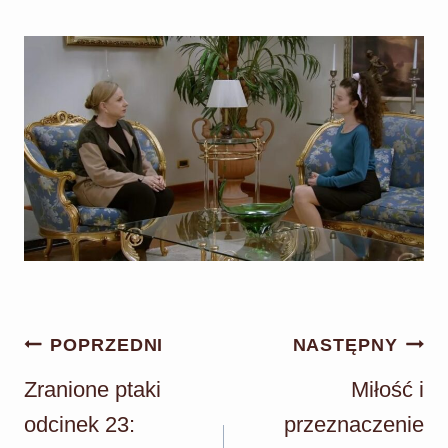
Nawigacja
POPRZEDNI
NASTĘPNY
wpisu
Zranione ptaki
Miłość i
odcinek 23:
przeznaczenie