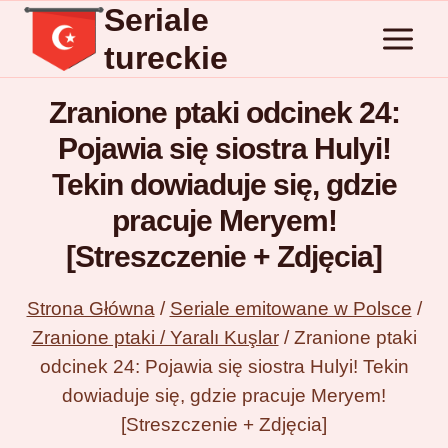
Seriale
Przejdź
do
tureckie
treści
Zranione ptaki odcinek 24:
Pojawia się siostra Hulyi!
Tekin dowiaduje się, gdzie
pracuje Meryem!
[Streszczenie + Zdjęcia]
Strona Główna
/
Seriale emitowane w Polsce
/
Zranione ptaki / Yaralı Kuşlar
/
Zranione ptaki
odcinek 24: Pojawia się siostra Hulyi! Tekin
dowiaduje się, gdzie pracuje Meryem!
[Streszczenie + Zdjęcia]