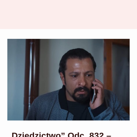
„Dziedzictwo” Odc. 832 –