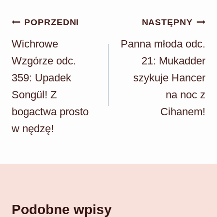
Nawigacja
POPRZEDNI
NASTĘPNY
wpisu
Wichrowe
Panna młoda odc.
Wzgórze odc.
21: Mukadder
359: Upadek
szykuje Hancer
Songül! Z
na noc z
bogactwa prosto
Cihanem!
w nędzę!
Podobne wpisy