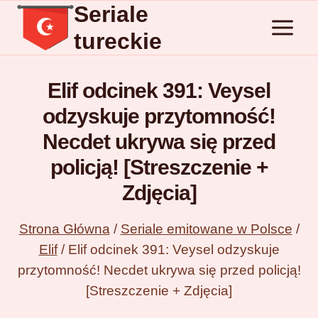
Seriale
Przejdź
do
tureckie
treści
Elif odcinek 391: Veysel
odzyskuje przytomność!
Necdet ukrywa się przed
policją! [Streszczenie +
Zdjęcia]
Strona Główna
/
Seriale emitowane w Polsce
/
Elif
/
Elif odcinek 391: Veysel odzyskuje
przytomność! Necdet ukrywa się przed policją!
[Streszczenie + Zdjęcia]