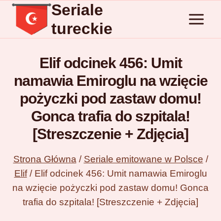
Seriale
Przejdź
do
tureckie
treści
Elif odcinek 456: Umit
namawia Emiroglu na wzięcie
pożyczki pod zastaw domu!
Gonca trafia do szpitala!
[Streszczenie + Zdjęcia]
Strona Główna
/
Seriale emitowane w Polsce
/
Elif
/
Elif odcinek 456: Umit namawia Emiroglu
na wzięcie pożyczki pod zastaw domu! Gonca
trafia do szpitala! [Streszczenie + Zdjęcia]