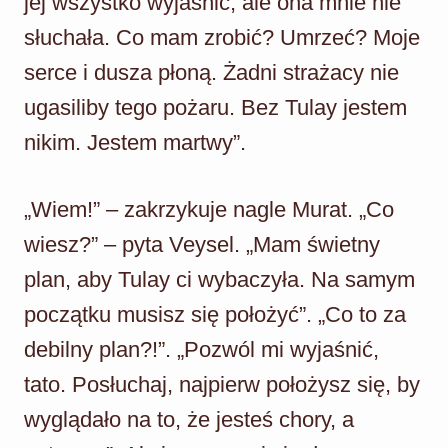
jej wszystko wyjaśnić, ale ona mnie nie
słuchała. Co mam zrobić? Umrzeć? Moje
serce i dusza płoną. Żadni strażacy nie
ugasiliby tego pożaru. Bez Tulay jestem
nikim. Jestem martwy”.
„Wiem!” – zakrzykuje nagle Murat. „Co
wiesz?” – pyta Veysel. „Mam świetny
plan, aby Tulay ci wybaczyła. Na samym
początku musisz się położyć”. „Co to za
debilny plan?!”. „Pozwól mi wyjaśnić,
tato. Posłuchaj, najpierw położysz się, by
wyglądało na to, że jesteś chory, a