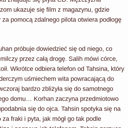
czom ukazuje się film z magazynu, gdzie
y za pomocą zdalnego pilota otwiera podłogę
uhan próbuje dowiedzieć się od niego, co
milczy przez całą drogę. Salih mówi córce,
koił. Wkrótce odbiera telefon od Tahsina, który
zyderczym uśmiechem wita powracającą do
czoraj bardzo zbliżyła się do samotnego
ą tego domu… Korhan zaczyna przedmiotowo
odabnia się do ojca. Tahsin spotyka się na
za fraki i pyta, jak mógł go tak podle