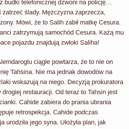
z budki telefonicznej dzwoni na policję…
i zatrzeć ślady. Mężczyzna zaprzecza,
dzony. Mówi, że to Salih zabił matkę Cesura.
icjanci zatrzymują samochód Cesura. Każą mu
pace pojazdu znajdują zwłoki Saliha!
lemdaroglu ciągle powtarza, że to nie on
brodnię Tahsina. Nie ma jednak dowodów na
szlaki wskazują na niego. Decyzją prokuratora
 drogiej restauracji. Od teraz to Tahsin jest
anki. Cahide zabiera do prania ubrania
tępuje retrospekcja. Cahide podczas
 urodziła jego syna. Ułożyła plan, jak