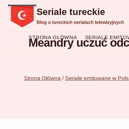
Przejdź
Seriale tureckie
do
Blog o tureckich serialach telewizyjnych
treści
STRONA GŁÓWNA
SERIALE EMIT
Meandry uczuć odcin
Strona Główna
/
Seriale emitowane w Pol