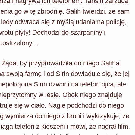
iza i nagrywa ich telefonem. Tahsin zarzuca
nia go w tę zbrodnię. Salih twierdzi, że sam
iedy odwraca się z myślą udania na policję,
wrotu płyty! Dochodzi do szarpaniny i
 postrzelony…
Żąda, by przyprowadziła do niego Saliha.
 swoją farmę i od Sirin dowiaduje się, że jej
epokojona Sirin dzwoni na telefon ojca, ale
 nieprzytomny w lesie. Obok niego znajduje
ruje się w ciało. Nagle podchodzi do niego
ag wymierza do niego z broni i wykrzykuje, że
ga telefon z kieszeni i mówi, że nagrał film,