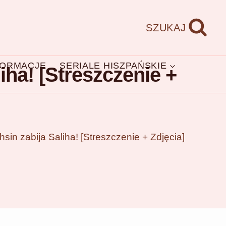
SZUKAJ
FORMACJE
SERIALE HISZPAŃSKIE
iha! [Streszczenie +
in zabija Saliha! [Streszczenie + Zdjęcia]