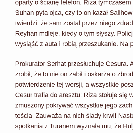
oparty o ścianę telefon. Riza tymczasem 
Suhan pyta ojca, czy to on kazał Salihow
twierdzi, że sam został przez niego zdra
Reyhan mdleje, kiedy o tym słyszy. Pol
wysiąść z auta i robią przeszukanie. Na 
Prokurator Serhat przesłuchuje Cesura. A
zrobił, że to nie on zabił i oskarża o z
potwierdzenie tej wersji, a wszystkie po
Cesur trafia do aresztu! Riza stołuje się w
zmuszony pokrywać wszystkie jego zachci
teścia. Zauważa na nich ślady krwi! Nas
spotkania z Turanem wyznała mu, że Hulja