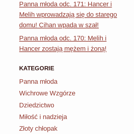
Panna młoda odc. 171: Hancer i
Melih wprowadzają się do starego
domu! Cihan wpada w szał!
Panna młoda odc. 170: Melih i
Hancer zostają mężem i żoną!
KATEGORIE
Panna młoda
Wichrowe Wzgórze
Dziedzictwo
Miłość i nadzieja
Złoty chłopak