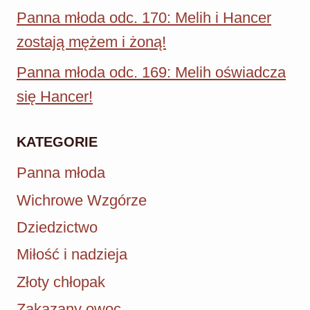
Panna młoda odc. 170: Melih i Hancer
zostają mężem i żoną!
Panna młoda odc. 169: Melih oświadcza
się Hancer!
KATEGORIE
Panna młoda
Wichrowe Wzgórze
Dziedzictwo
Miłość i nadzieja
Złoty chłopak
Zakazany owoc