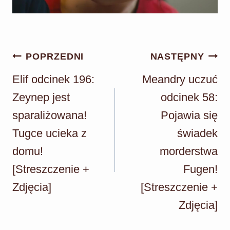
Nawigacja
POPRZEDNI
NASTĘPNY
wpisu
Elif odcinek 196:
Meandry uczuć
Zeynep jest
odcinek 58:
sparaliżowana!
Pojawia się
Tugce ucieka z
świadek
domu!
morderstwa
[Streszczenie +
Fugen!
Zdjęcia]
[Streszczenie +
Zdjęcia]